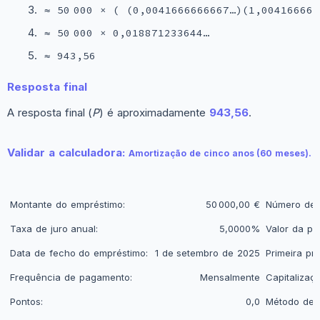
≈ 50 000 × ( (0,0041666666667…)(1,004166666
≈ 50 000 × 0,018871233644…
≈ 943,56
Resposta final
A resposta final (
P
) é aproximadamente
943,56
.
Validar a calculadora:
Amortização de cinco anos (60 meses).
Montante do empréstimo:
50 000,00 €
Número de 
Taxa de juro anual:
5,0000%
Valor da pr
Data de fecho do empréstimo:
1 de setembro de 2025
Primeira pr
Frequência de pagamento:
Mensalmente
Capitalizaçã
Pontos:
0,0
Método de 