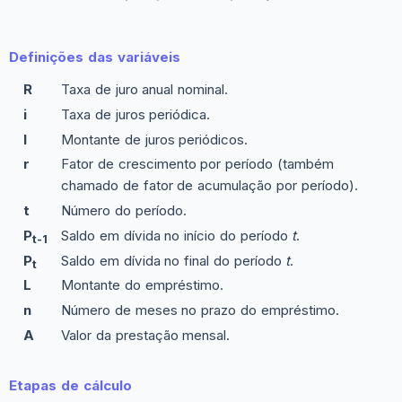
Definições das variáveis
R
Taxa de juro anual nominal.
i
Taxa de juros periódica.
I
Montante de juros periódicos.
r
Fator de crescimento por período (também
chamado de fator de acumulação por período).
t
Número do período.
P
Saldo em dívida no início do período
t
.
t-1
P
Saldo em dívida no final do período
t
.
t
L
Montante do empréstimo.
n
Número de meses no prazo do empréstimo.
A
Valor da prestação mensal.
Etapas de cálculo