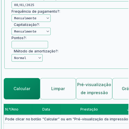
Frequência de pagamento?:
Capitalização?:
Pontos?:
Método de amortização?:
Pré‑visualização
Calcular
Limpar
Grá
de impressão
N.º/Ano
Data
Prestação
J
Pode clicar no botão “Calcular” ou em “Pré-visualização da impressão