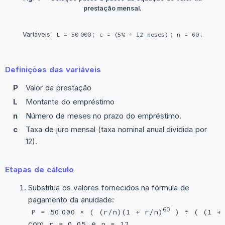
prestação mensal.
Variáveis:
L = 50 000
;
c = (5% ÷ 12 meses)
;
n = 60
.
Definições das variáveis
P
Valor da prestação
L
Montante do empréstimo
n
Número de meses no prazo do empréstimo.
c
Taxa de juro mensal (taxa nominal anual dividida por
12).
Etapas de cálculo
Substitua os valores fornecidos na fórmula de
pagamento da anuidade:
60
P = 50 000 × ( (r/n)(1 + r/n)
) ÷ ( (1 + 
com
e
.
r = 0,05
n = 12