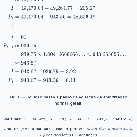
Fig. 6 — Solução passo a passo da equação de amortização
normal (geral).
Variáveis:
L = 50 000
;
R = 5%
;
n = 60
;
A = 943,56
(ver Fig. 4).
Amortização normal para qualquer período:
saldo final = saldo inicial
+ juros periódicos − prestação
.