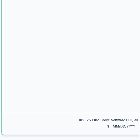
©2025 Pine Grove Software LLC, all r
$ : MM/DD/YYYY