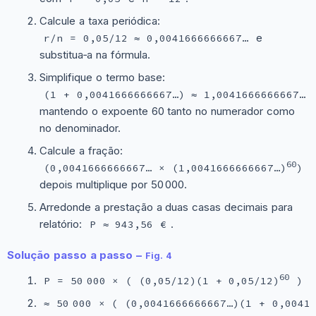
Calcule a taxa periódica:
e
r/n = 0,05/12 ≈ 0,0041666666667…
substitua‑a na fórmula.
Simplifique o termo base:
,
(1 + 0,0041666666667…) ≈ 1,0041666666667…
mantendo o expoente 60 tanto no numerador como
no denominador.
Calcule a fração:
60
(0,0041666666667… × (1,0041666666667…)
) ÷
depois multiplique por 50 000.
Arredonde a prestação a duas casas decimais para
relatório:
.
P ≈ 943,56 €
Solução passo a passo –
Fig. 4
60
P = 50 000 × ( (0,05/12)(1 + 0,05/12)
) ÷
≈ 50 000 × ( (0,0041666666667…)(1 + 0,0041