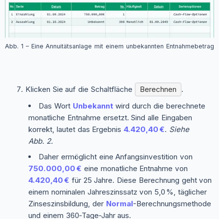
Abb. 1 – Eine Annuitätsanlage mit einem unbekannten Entnahmebetrag
Klicken Sie auf die Schaltfläche
Berechnen
.
Das Wort
Unbekannt
wird durch die berechnete
monatliche Entnahme ersetzt. Sind alle Eingaben
korrekt, lautet das Ergebnis
4.420,40 €
.
Siehe
Abb. 2.
Daher ermöglicht eine Anfangsinvestition von
750.000,00 €
eine monatliche Entnahme von
4.420,40 €
für 25 Jahre. Diese Berechnung geht von
einem nominalen Jahreszinssatz von 5,0 %, täglicher
Zinseszinsbildung, der
Normal
-Berechnungsmethode
und einem 360‑Tage‑Jahr aus.