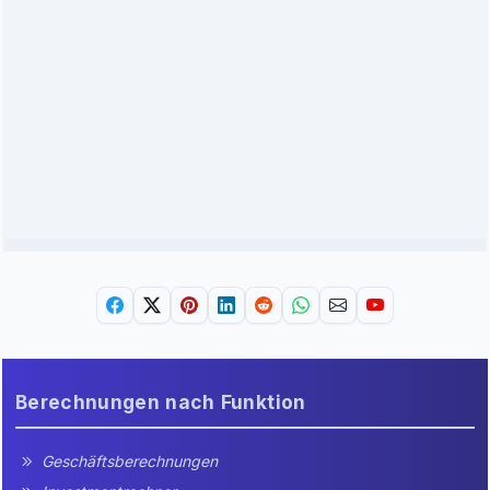
Berechnungen nach Funktion
Geschäftsberechnungen