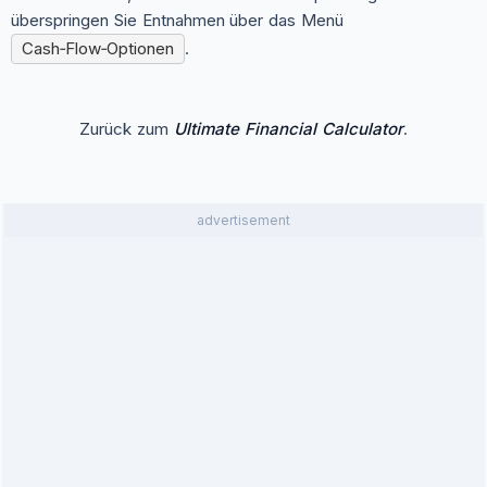
überspringen Sie Entnahmen über das Menü
Cash‑Flow‑Optionen
.
Zurück zum
Ultimate Financial Calculator
.
advertisement