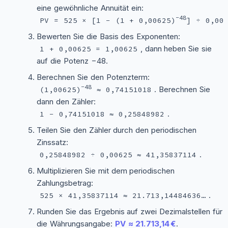
eine gewöhnliche Annuität ein:
−48
PV = 525 × [1 − (1 + 0,00625)
] ÷ 0,00
Bewerten Sie die Basis des Exponenten:
, dann heben Sie sie
1 + 0,00625 = 1,00625
auf die Potenz −48.
Berechnen Sie den Potenzterm:
−48
. Berechnen Sie
(1,00625)
≈ 0,74151018
dann den Zähler:
.
1 − 0,74151018 ≈ 0,25848982
Teilen Sie den Zähler durch den periodischen
Zinssatz:
.
0,25848982 ÷ 0,00625 ≈ 41,35837114
Multiplizieren Sie mit dem periodischen
Zahlungsbetrag:
.
525 × 41,35837114 ≈ 21.713,14484636…
Runden Sie das Ergebnis auf zwei Dezimalstellen für
die Währungsangabe:
PV ≈ 21.713,14 €
.