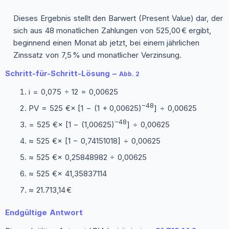
Dieses Ergebnis stellt den Barwert (Present Value) dar, der
sich aus 48 monatlichen Zahlungen von 525,00 € ergibt,
beginnend einen Monat ab jetzt, bei einem jährlichen
Zinssatz von 7,5 % und monatlicher Verzinsung.
Schritt-für-Schritt-Lösung –
Abb. 2
i = 0,075 ÷ 12 = 0,00625
−48
PV = 525 €× [1 − (1 + 0,00625)
] ÷ 0,00625
−48
= 525 €× [1 − (1,00625)
] ÷ 0,00625
≈ 525 €× [1 − 0,74151018] ÷ 0,00625
≈ 525 €× 0,25848982 ÷ 0,00625
≈ 525 €× 41,35837114
≈ 21.713,14 €
Endgültige Antwort