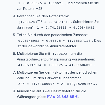
, und erheben Sie sie
1 + 0.00625 = 1.00625
zur Potenz −48.
Berechnen Sie den Potenzterm:
−48
. Subtrahieren Sie
(1.00625)
≈ 0.74151018
dann von 1:
.
1 − 0.74151018 ≈ 0.25848982
Teilen Sie durch den periodischen Zinssatz:
. Dies
0.25848982 ÷ 0.00625 ≈ 41.35837114
ist der gewöhnliche Annuitätenfaktor.
Multiplizieren Sie mit
, um die
1.00625
Annuität‑due‑Zeitpunktanpassung vorzunehmen:
.
41.35837114 × 1.00625 ≈ 41.61686096
Multiplizieren Sie den Faktor mit der periodischen
Zahlung, um den Barwert zu bestimmen:
.
525 × 41.61686096 ≈ 21.848,85200165…
Runden Sie auf zwei Dezimalstellen für die
Währungsangabe:
PV ≈ 21.848,85 €
.