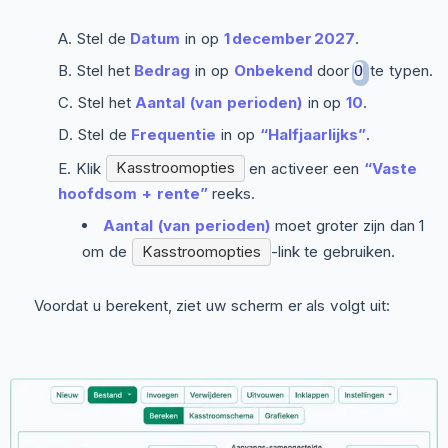
Stel de
Datum
in op
1 december 2027
.
Stel het
Bedrag
in op
Onbekend
door
te typen.
O
Stel het
Aantal (van perioden)
in op
10
.
Stel de
Frequentie
in op
“Halfjaarlijks”
.
Klik
Kasstroomopties
en activeer een
“Vaste
hoofdsom + rente”
reeks.
Aantal (van perioden)
moet groter zijn dan 1
om de
Kasstroomopties
-link te gebruiken.
Voordat u berekent, ziet uw scherm er als volgt uit: