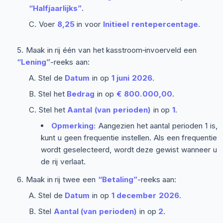
“Halfjaarlijks”
.
Voer
8,25
in voor
Initieel rentepercentage
.
Maak in rij één van het kasstroom‑invoerveld een
“Lening”
-reeks aan:
Stel de
Datum
in op
1 juni 2026
.
Stel het
Bedrag
in op
€ 800.000,00
.
Stel het
Aantal (van perioden)
in op
1
.
Opmerking:
Aangezien het aantal perioden 1 is,
kunt u geen frequentie instellen. Als een frequentie
wordt geselecteerd, wordt deze gewist wanneer u
de rij verlaat.
Maak in rij twee een
“Betaling”
-reeks aan:
Stel de
Datum
in op
1 december 2026
.
Stel
Aantal (van perioden)
in op
2
.