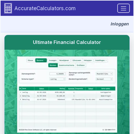
Go to tutorial content
AccurateCalculators.com
Inloggen
Ultimate Financial Calculator