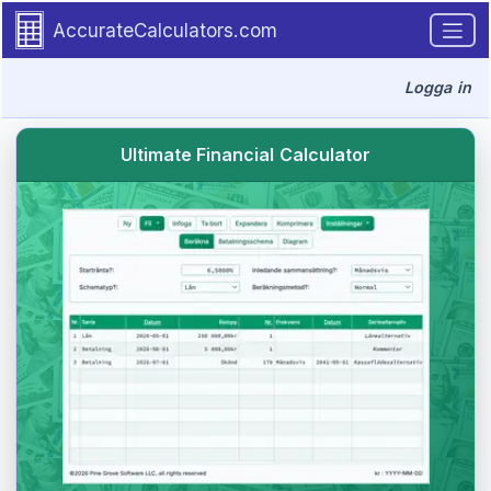
Go to tutorial content
AccurateCalculators.com
Logga in
Ultimate Financial Calculator