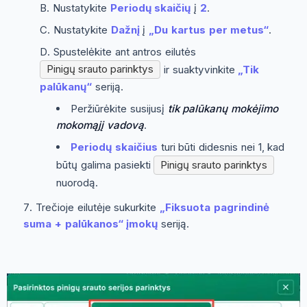
Nustatykite
Periodų skaičių
į
2
.
Nustatykite
Dažnį
į
„Du kartus per metus“
.
Spustelėkite ant antros eilutės
Pinigų srauto parinktys
ir suaktyvinkite
„Tik
palūkanų“
seriją.
Peržiūrėkite susijusį
tik palūkanų mokėjimo
mokomąjį vadovą
.
Periodų skaičius
turi būti didesnis nei 1, kad
būtų galima pasiekti
Pinigų srauto parinktys
nuorodą.
Trečioje eilutėje sukurkite
„Fiksuota pagrindinė
suma + palūkanos“
įmokų
seriją.