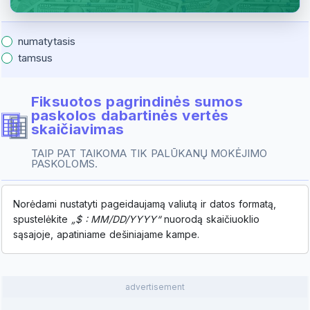
numatytasis
tamsus
Fiksuotos pagrindinės sumos
paskolos dabartinės vertės
skaičiavimas
TAIP PAT TAIKOMA TIK PALŪKANŲ MOKĖJIMO
PASKOLOMS.
Norėdami nustatyti pageidaujamą valiutą ir datos formatą,
spustelėkite
„$ : MM/DD/YYYY“
nuorodą skaičiuoklio
sąsajoje, apatiniame dešiniajame kampe.
advertisement