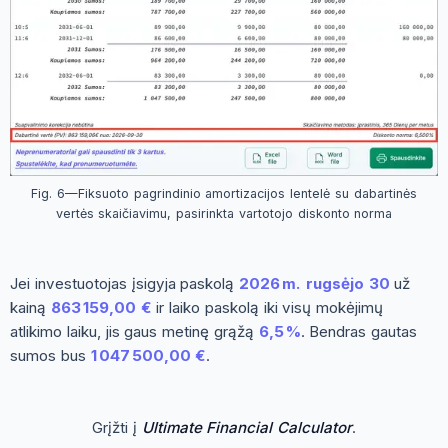
Fig. 6—Fiksuoto pagrindinio amortizacijos lentelė su dabartinės
vertės skaičiavimu, pasirinkta vartotojo diskonto norma
Jei investuotojas įsigyja paskolą
2026 m. rugsėjo 30
už
kainą
863 159,00 €
ir laiko paskolą iki visų mokėjimų
atlikimo laiku, jis gaus metinę grąžą
6,5 %
. Bendras gautas
sumos bus
1 047 500,00 €
.
Grįžti į
Ultimate Financial Calculator
.