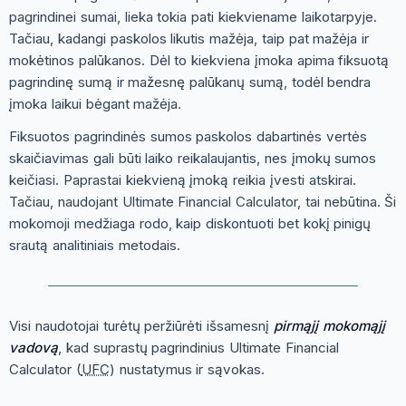
pagrindinei sumai, lieka tokia pati kiekviename laikotarpyje.
Tačiau, kadangi paskolos likutis mažėja, taip pat mažėja ir
mokėtinos palūkanos. Dėl to kiekviena įmoka apima fiksuotą
pagrindinę sumą ir mažesnę palūkanų sumą, todėl bendra
įmoka laikui bėgant mažėja.
Fiksuotos pagrindinės sumos paskolos dabartinės vertės
skaičiavimas gali būti laiko reikalaujantis, nes įmokų sumos
keičiasi. Paprastai kiekvieną įmoką reikia įvesti atskirai.
Tačiau, naudojant Ultimate Financial Calculator, tai nebūtina. Ši
mokomoji medžiaga rodo, kaip diskontuoti bet kokį pinigų
srautą analitiniais metodais.
Visi naudotojai turėtų peržiūrėti išsamesnį
pirmąjį mokomąjį
vadovą
, kad suprastų pagrindinius Ultimate Financial
Calculator (
UFC
) nustatymus ir sąvokas.