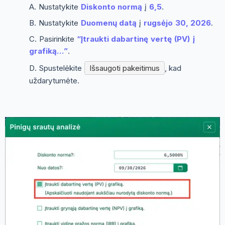
Nustatykite
Diskonto normą
į
6,5
.
Nustatykite
Duomenų datą
į
rugsėjo 30, 2026
.
Pasirinkite
“Įtraukti dabartinę vertę (PV) į
grafiką...”
.
Spustelėkite
Išsaugoti pakeitimus
, kad
uždarytumėte.