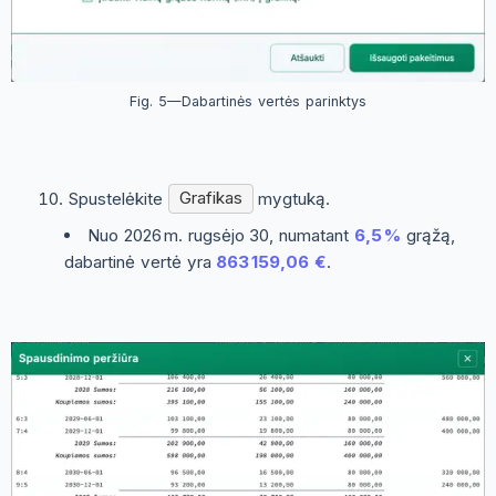
Fig. 5—Dabartinės vertės parinktys
Spustelėkite
Grafikas
mygtuką.
Nuo 2026 m. rugsėjo 30, numatant
6,5 %
grąžą,
dabartinė vertė yra
863 159,06 €
.