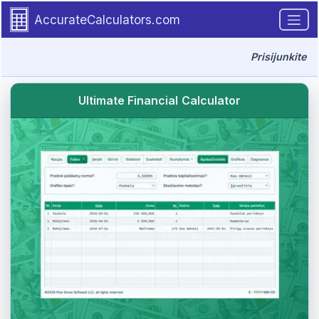
Go to tutorial content
AccurateCalculators.com
Prisijunkite
Ultimate Financial Calculator