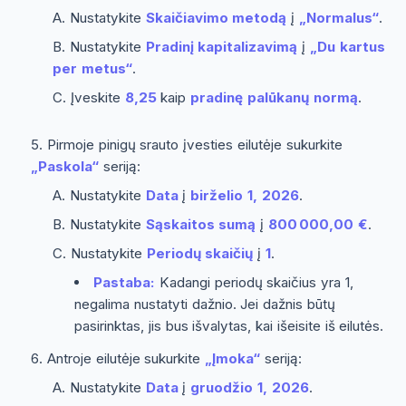
Nustatykite
Skaičiavimo metodą
į
„Normalus“
.
Nustatykite
Pradinį kapitalizavimą
į
„Du kartus
per metus“
.
Įveskite
8,25
kaip
pradinę palūkanų normą
.
Pirmoje pinigų srauto įvesties eilutėje sukurkite
„Paskola“
seriją:
Nustatykite
Data
į
birželio 1, 2026
.
Nustatykite
Sąskaitos sumą
į
800 000,00 €
.
Nustatykite
Periodų skaičių
į
1
.
Pastaba:
Kadangi periodų skaičius yra 1,
negalima nustatyti dažnio. Jei dažnis būtų
pasirinktas, jis bus išvalytas, kai išeisite iš eilutės.
Antroje eilutėje sukurkite
„Įmoka“
seriją:
Nustatykite
Data
į
gruodžio 1, 2026
.