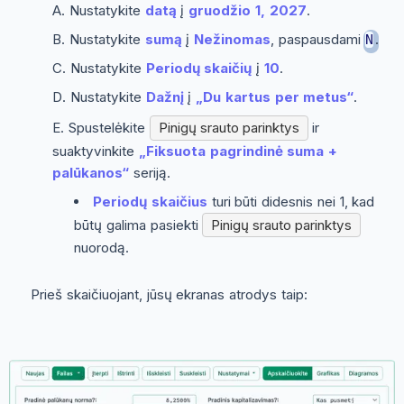
Nustatykite
datą
į
gruodžio 1, 2027
.
Nustatykite
sumą
į
Nežinomas
, paspausdami
.
N
Nustatykite
Periodų skaičių
į
10
.
Nustatykite
Dažnį
į
„Du kartus per metus“
.
Spustelėkite
Pinigų srauto parinktys
ir
suaktyvinkite
„Fiksuota pagrindinė suma +
palūkanos“
seriją.
Periodų skaičius
turi būti didesnis nei 1, kad
būtų galima pasiekti
Pinigų srauto parinktys
nuorodą.
Prieš skaičiuojant, jūsų ekranas atrodys taip: