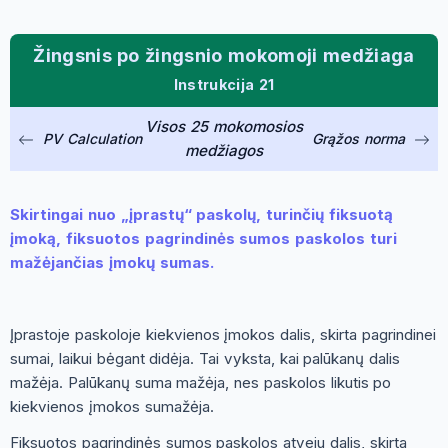
Žingsnis po žingsnio mokomoji medžiaga
Instrukcija 21
Visos 25 mokomosios
PV Calculation
Grąžos norma
medžiagos
Skirtingai nuo „įprastų“ paskolų, turinčių fiksuotą
įmoką, fiksuotos pagrindinės sumos paskolos turi
mažėjančias įmokų sumas.
Įprastoje paskoloje kiekvienos įmokos dalis, skirta pagrindinei
sumai, laikui bėgant didėja. Tai vyksta, kai palūkanų dalis
mažėja. Palūkanų suma mažėja, nes paskolos likutis po
kiekvienos įmokos sumažėja.
Fiksuotos pagrindinės sumos paskolos atveju dalis, skirta