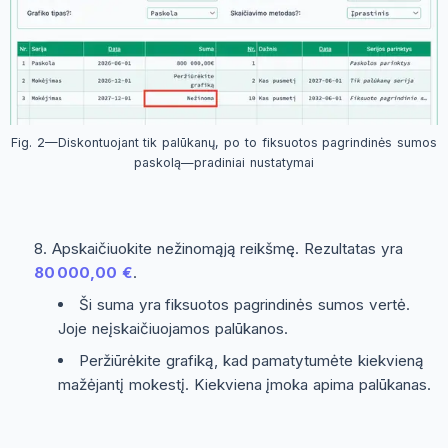
Fig. 2—Diskontuojant tik palūkanų, po to fiksuotos pagrindinės sumos
paskolą—pradiniai nustatymai
Apskaičiuokite nežinomąją reikšmę. Rezultatas yra
80 000,00 €
.
Ši suma yra fiksuotos pagrindinės sumos vertė.
Joje neįskaičiuojamos palūkanos.
Peržiūrėkite grafiką, kad pamatytumėte kiekvieną
mažėjantį mokestį. Kiekviena įmoka apima palūkanas.