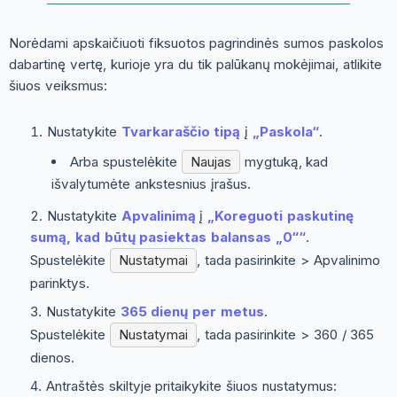
Norėdami apskaičiuoti fiksuotos pagrindinės sumos paskolos
dabartinę vertę, kurioje yra du tik palūkanų mokėjimai, atlikite
šiuos veiksmus:
Nustatykite
Tvarkaraščio tipą
į
„Paskola“
.
Arba spustelėkite
Naujas
mygtuką, kad
išvalytumėte ankstesnius įrašus.
Nustatykite
Apvalinimą
į
„Koreguoti paskutinę
sumą, kad būtų pasiektas balansas „0““
.
Spustelėkite
Nustatymai
, tada pasirinkite
> Apvalinimo
parinktys
.
Nustatykite
365 dienų per metus
.
Spustelėkite
Nustatymai
, tada pasirinkite
> 360 / 365
dienos
.
Antraštės skiltyje pritaikykite šiuos nustatymus: