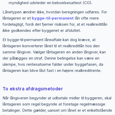
myndighed udsteder en beboelsesattest (CO).
Lånetypen ændrer ikke, hvordan beregningen udføres. For
låntageren er et
bygge‑til‑permanent
lån ofte mere
fordelagtigt, fordi det fjerner risikoen for, at et realkreditlån
ikke godkendes efter byggeriet er afsluttet.
Et bygge‑til‑permanent låneaftale kan dog kræve, at
låntageren konverterer lånet til et realkreditlån hos den
samme långiver. Vælger låntageren en anden långiver, kan
der pålægges en straf. Denne betingelse kan være en
ulempe, hvis rentesatserne falder under byggefasen, da
låntageren kan blive låst fast i en højere realkreditrente.
To ekstra afdragsmetoder
Når långiveren begynder at udbetale midler til byggeren, skal
låntageren som regel begynde at foretage regelmæssige
betalinger. Dette gælder, uanset om lånet er et enkeltstående