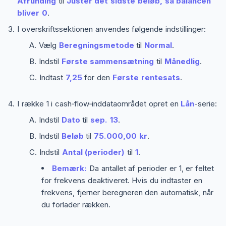
Afrunding
til
Juster det sidste beløb, så balancen
bliver 0
.
I overskriftssektionen anvendes følgende indstillinger:
Vælg
Beregningsmetode
til
Normal
.
Indstil
Første sammensætning
til
Månedlig
.
Indtast
7,25
for den
Første rentesats
.
I række 1 i cash‑flow‑inddataområdet opret en
Lån
-serie:
Indstil
Dato
til
sep. 13
.
Indstil
Beløb
til
75.000,00 kr
.
Indstil
Antal (perioder)
til
1
.
Bemærk:
Da antallet af perioder er 1, er feltet
for frekvens deaktiveret. Hvis du indtaster en
frekvens, fjerner beregneren den automatisk, når
du forlader rækken.