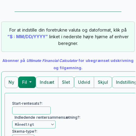
For at indstille din foretrukne valuta og datoformat, klik på
“$ : MM/DD/YYYY”
linket i nederste højre hjørne af enhver
beregner.
Abonner på
Ultimate Financial Calculator
for ubegrænset udskrivning
og filgemning.
Ny
Fil
Indsæt
Slet
Udvid
Skjul
Indstillin
Start‑rentesats?:
Indledende rentersammensætning?:
Skema‑type?: