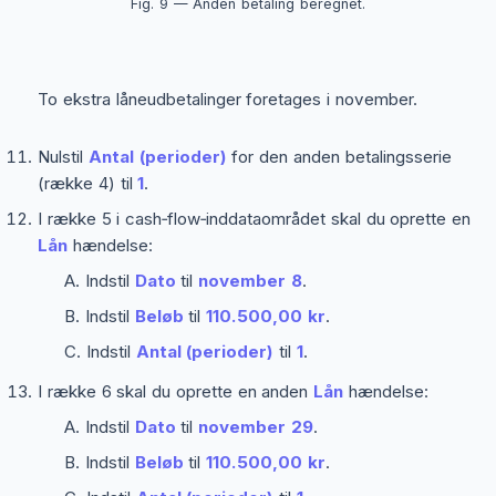
Fig. 9 — Anden betaling beregnet.
To ekstra låneudbetalinger foretages i november.
Nulstil
Antal (perioder)
for den anden betalingsserie
(række 4) til
1
.
I række 5 i cash‑flow‑inddataområdet skal du oprette en
Lån
hændelse:
Indstil
Dato
til
november 8
.
Indstil
Beløb
til
110.500,00 kr
.
Indstil
Antal (perioder)
til
1
.
I række 6 skal du oprette en anden
Lån
hændelse:
Indstil
Dato
til
november 29
.
Indstil
Beløb
til
110.500,00 kr
.