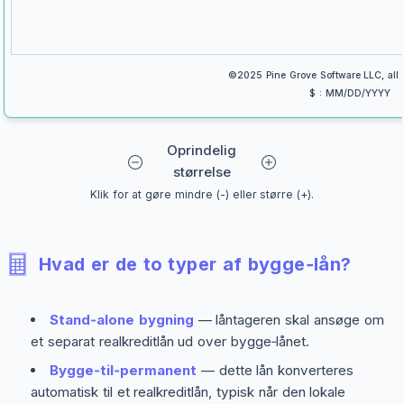
©2025 Pine Grove Software LLC, all r
$ : MM/DD/YYYY
Oprindelig
størrelse
Klik for at gøre mindre (-) eller større (+).
Hvad er de to typer af bygge‑lån?
Stand‑alone bygning
— låntageren skal ansøge om
et separat realkreditlån ud over bygge‑lånet.
Bygge‑til‑permanent
— dette lån konverteres
automatisk til et realkreditlån, typisk når den lokale