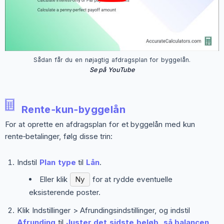
Sådan får du en nøjagtig afdragsplan for byggelån.
Se på YouTube
Rente‑kun‑byggelån
For at oprette en afdragsplan for et byggelån med kun
rente‑betalinger, følg disse trin:
Indstil
Plan type
til
Lån
.
Eller klik
Ny
for at rydde eventuelle
eksisterende poster.
Klik
Indstillinger > Afrundingsindstillinger
, og indstil
Afrunding
til
Juster det sidste beløb, så balancen