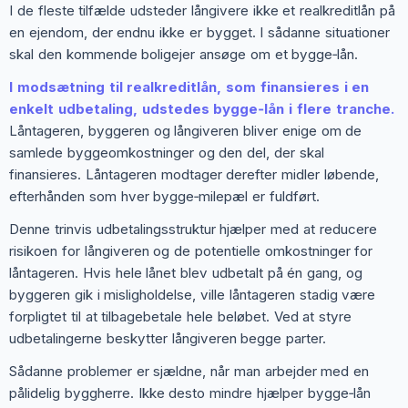
I de fleste tilfælde udsteder långivere ikke et realkreditlån på
en ejendom, der endnu ikke er bygget. I sådanne situationer
skal den kommende boligejer ansøge om et bygge‑lån.
I modsætning til realkreditlån, som finansieres i en
enkelt udbetaling, udstedes bygge‑lån i flere tranche.
Låntageren, byggeren og långiveren bliver enige om de
samlede byggeomkostninger og den del, der skal
finansieres. Låntageren modtager derefter midler løbende,
efterhånden som hver bygge‑milepæl er fuldført.
Denne trinvis udbetalingsstruktur hjælper med at reducere
risikoen for långiveren og de potentielle omkostninger for
låntageren. Hvis hele lånet blev udbetalt på én gang, og
byggeren gik i misligholdelse, ville låntageren stadig være
forpligtet til at tilbagebetale hele beløbet. Ved at styre
udbetalingerne beskytter långiveren begge parter.
Sådanne problemer er sjældne, når man arbejder med en
pålidelig byggherre. Ikke desto mindre hjælper bygge‑lån