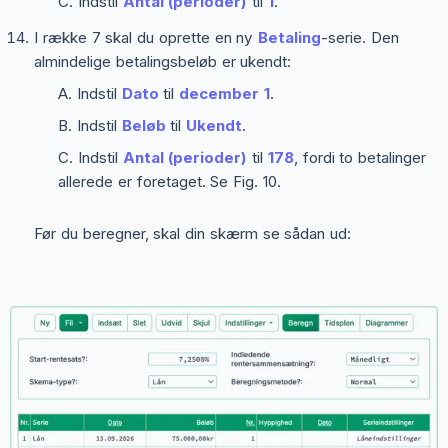
Indstil
Antal (perioder)
til
1
.
I række 7 skal du oprette en ny
Betaling
-serie. Den
almindelige betalingsbeløb er ukendt:
Indstil
Dato
til
december 1
.
Indstil
Beløb
til
Ukendt
.
Indstil
Antal (perioder)
til
178
, fordi to betalinger
allerede er foretaget. Se Fig. 10.
Før du beregner, skal din skærm se sådan ud: