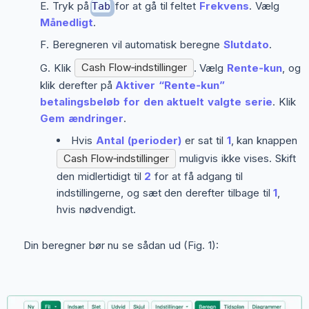
Tryk på
for at gå til feltet
Frekvens
. Vælg
Tab
Månedligt
.
Beregneren vil automatisk beregne
Slutdato
.
Klik
Cash Flow‑indstillinger
. Vælg
Rente‑kun
, og
klik derefter på
Aktiver “Rente‑kun”
betalingsbeløb for den aktuelt valgte serie
. Klik
Gem ændringer
.
Hvis
Antal (perioder)
er sat til
1
, kan knappen
Cash Flow‑indstillinger
muligvis ikke vises. Skift
den midlertidigt til
2
for at få adgang til
indstillingerne, og sæt den derefter tilbage til
1
,
hvis nødvendigt.
Din beregner bør nu se sådan ud (Fig. 1):