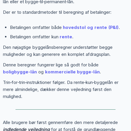
lån eller et bygge‑til‑permanent‑lån.
Der er to standardmetoder til beregning af betalinger:
Betalingen omfatter både
hovedstol og rente (P&I)
.
Betalingen omfatter kun
rente
.
Den nøjagtige byggelånsberegner understøtter begge
muligheder og kan generere en komplet afdragsplan.
Denne beregner fungerer lige så godt for både
boligbygge‑lån
og
kommercielle bygge‑lån
.
Trin‑for‑trin‑instruktioner følger. Da rente‑kun‑byggelån er
mere almindelige, dækker denne vejledning først den
mulighed.
Alle brugere bør først gennemføre den mere detaljerede
indledende vejledning
for at forstå de grundlæggende