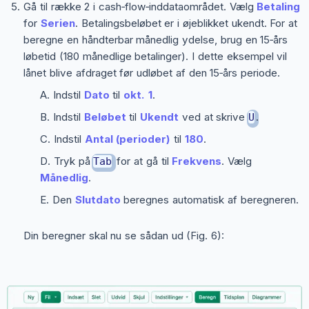
Gå til række 2 i cash‑flow‑inddataområdet. Vælg
Betaling
for
Serien
. Betalingsbeløbet er i øjeblikket ukendt. For at
beregne en håndterbar månedlig ydelse, brug en 15‑års
løbetid (180 månedlige betalinger). I dette eksempel vil
lånet blive afdraget før udløbet af den 15‑års periode.
Indstil
Dato
til
okt. 1
.
Indstil
Beløbet
til
Ukendt
ved at skrive
.
U
Indstil
Antal (perioder)
til
180
.
Tryk på
for at gå til
Frekvens
. Vælg
Tab
Månedlig
.
Den
Slutdato
beregnes automatisk af beregneren.
Din beregner skal nu se sådan ud (Fig. 6):