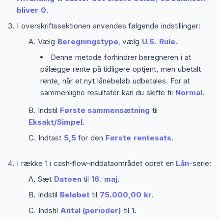
bliver 0
.
I overskriftssektionen anvendes følgende indstillinger:
Vælg
Beregningstype
, vælg
U.S. Rule
.
Denne metode forhindrer beregneren i at
pålægge rente på tidligere optjent, men ubetalt
rente, når et nyt lånebeløb udbetales. For at
sammenligne resultater kan du skifte til
Normal
.
Indstil
Første sammensætning
til
Eksakt/Simpel
.
Indtast
5,5
for den
Første rentesats
.
I række 1 i cash‑flow‑inddataområdet opret en
Lån
-serie:
Sæt
Datoen
til
16. maj
.
Indstil
Beløbet
til
75.000,00 kr
.
Indstil
Antal (perioder)
til
1
.