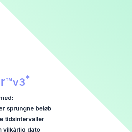
r – promotionssektion
*
r
™
v3
 med:
er sprungne beløb
tidsintervaller
 vilkårlig dato