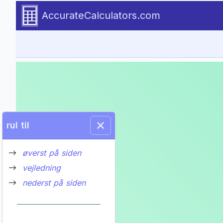
Go to tutorial content
AccurateCalculators.com
rul til
øverst på siden
vejledning
nederst på siden