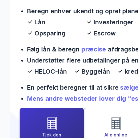
Beregn enhver ukendt og opret plane
Lån
Investeringer
Opsparing
Escrow
Følg lån & beregn
præcise
afdragsbel
Understøtter flere udbetalinger på e
HELOC‑lån
Byggelån
kredi
En perfekt beregner til at sikre
sælge
Mens andre websteder lover dig "esti
Tjek den
Alle online