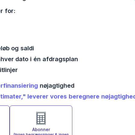
r for:
øb og saldi
nhver dato i én afdragsplan
tlinjer
rfinansiering
nøjagtighed
mater," leverer vores beregnere nøjagtighed 
Abonner
(Ingen begrænsninger & ingen