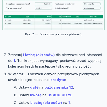
Rys. 7 — Obliczona pierwsza płatność.
Zresetuj
Liczbę (okresów)
dla pierwszej serii płatności
do
1
. Ten krok jest wymagany, ponieważ przed wypłatą
kolejnego kredytu następuje tylko jedna płatność.
W wierszu 3 obszaru danych przepływów pieniężnych
utwórz kolejne zdarzenie
kredytu
:
Ustaw
datę
na
października 12
.
Ustaw
kwotę
na
35 400,00 zł
.
Ustaw
Liczbę (okresów)
na
1
.