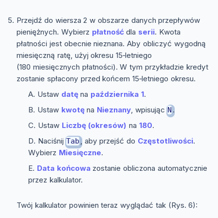
Przejdź do wiersza 2 w obszarze danych przepływów
pieniężnych. Wybierz
płatność
dla
serii
. Kwota
płatności jest obecnie nieznana. Aby obliczyć wygodną
miesięczną ratę, użyj okresu 15‑letniego
(180 miesięcznych płatności). W tym przykładzie kredyt
zostanie spłacony przed końcem 15‑letniego okresu.
Ustaw
datę
na
października 1
.
Ustaw
kwotę
na
Nieznany
, wpisując
.
N
Ustaw
Liczbę (okresów)
na
180
.
Naciśnij
, aby przejść do
Częstotliwości
.
Tab
Wybierz
Miesięczne
.
Data końcowa
zostanie obliczona automatycznie
przez kalkulator.
Twój kalkulator powinien teraz wyglądać tak (Rys. 6):