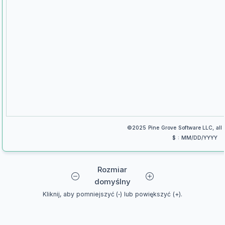
©2025 Pine Grove Software LLC, all r
$ : MM/DD/YYYY
Rozmiar
domyślny
Kliknij, aby pomniejszyć (‑) lub powiększyć (+).