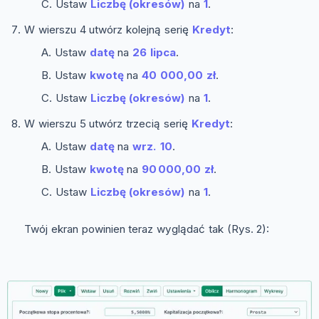
Ustaw
Liczbę (okresów)
na
1
.
W wierszu 4 utwórz kolejną serię
Kredyt
:
Ustaw
datę
na
26 lipca
.
Ustaw
kwotę
na
40 000,00 zł
.
Ustaw
Liczbę (okresów)
na
1
.
W wierszu 5 utwórz trzecią serię
Kredyt
:
Ustaw
datę
na
wrz. 10
.
Ustaw
kwotę
na
90 000,00 zł
.
Ustaw
Liczbę (okresów)
na
1
.
Twój ekran powinien teraz wyglądać tak (Rys. 2):