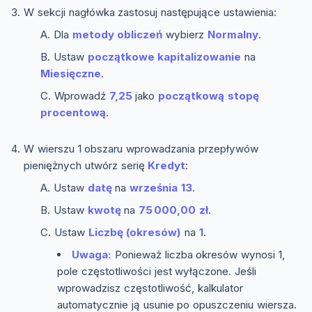
W sekcji nagłówka zastosuj następujące ustawienia:
Dla
metody obliczeń
wybierz
Normalny
.
Ustaw
początkowe kapitalizowanie
na
Miesięczne
.
Wprowadź
7,25
jako
początkową stopę
procentową
.
W wierszu 1 obszaru wprowadzania przepływów
pieniężnych utwórz serię
Kredyt
:
Ustaw
datę
na
września 13
.
Ustaw
kwotę
na
75 000,00 zł
.
Ustaw
Liczbę (okresów)
na
1
.
Uwaga:
Ponieważ liczba okresów wynosi 1,
pole częstotliwości jest wyłączone. Jeśli
wprowadzisz częstotliwość, kalkulator
automatycznie ją usunie po opuszczeniu wiersza.