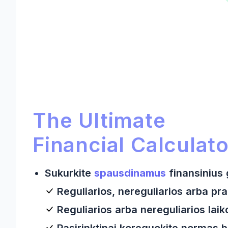
Ultimate Financial Calculato
Ultimate Financial Calculator:
The Ultimate
Financial Calculato
Sukurkite
spausdinamus
finansinius 
Reguliarios, nereguliarios arba pr
Reguliarios arba nereguliarios laiko
Pasirinktinai koreguokite normas b