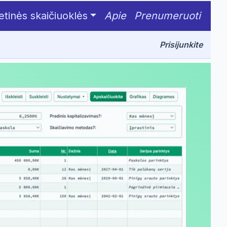
ts
etinės skaičiuoklės
Apie
Prenumeruoti
Prisijunkite