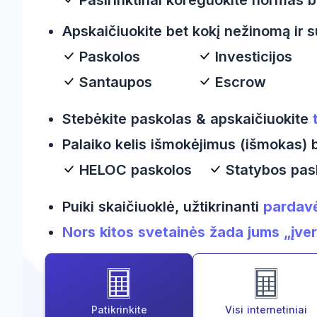
Apskaičiuokite bet kokį nežinomą ir s
Paskolos
Investicijos
Santaupos
Escrow
Stebėkite paskolas & apskaičiuokite
Palaiko kelis išmokėjimus (išmokas) 
HELOC paskolos
Statybos pas
Puiki skaičiuoklė, užtikrinanti
pardavė
Nors kitos svetainės žada jums „įver
Patikrinkite
Visi internetiniai