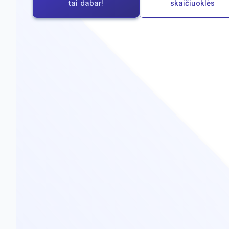
tai dabar!
skaičiuoklės