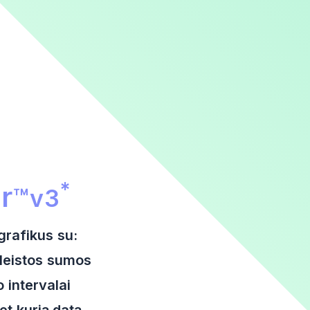
r reklaminė sekcija
*
r
™
v3
grafikus su:
aleistos sumos
 intervalai
et kurią datą