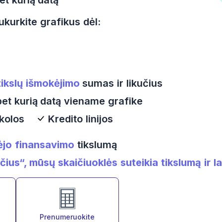
ukurkite grafikus dėl:
tikslų išmokėjimo
sumas ir likučius
bet kurią datą viename grafike
kolos
Kredito linijos
jo finansavimo
tikslumą
čius“, mūsų skaičiuoklės suteikia tikslumą ir 
Prenumeruokite