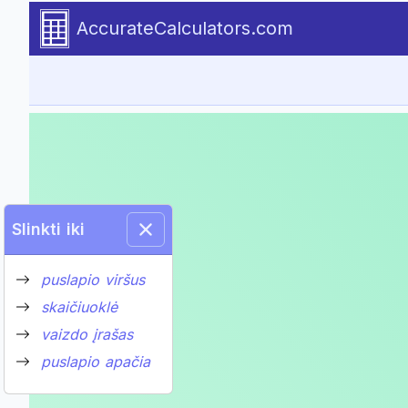
Kas yra statybos paskola?
Construction Loan Calculator 
Susijusios skaičiuoklės
Cash flow details.
Go to calculator
AccurateCalculators.com
Slinkti iki
puslapio viršus
skaičiuoklė
vaizdo įrašas
puslapio apačia