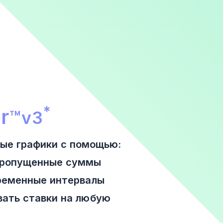
Financial Calculator
*
r
™
v3
ые графики с помощью:
 пропущенные суммы
временные интервалы
вать ставки на любую