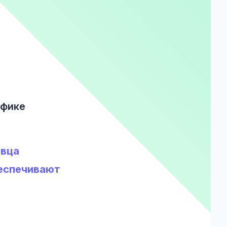
афике
авца
беспечивают