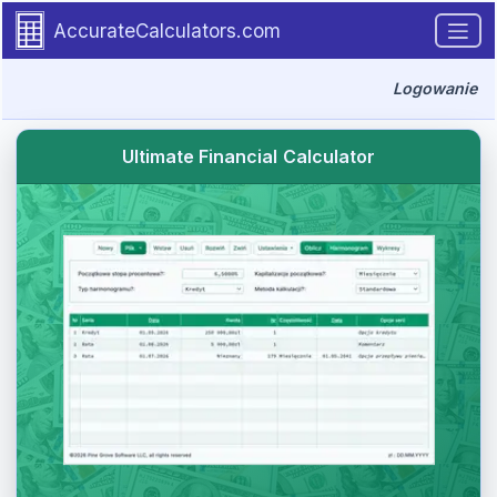
Go to tutorial content
AccurateCalculators.com
Logowanie
Ultimate Financial Calculator