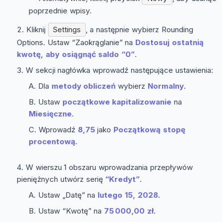
poprzednie wpisy.
Kliknij
Settings
, a następnie wybierz
Rounding
Options
. Ustaw “Zaokrąglanie” na
Dostosuj ostatnią
kwotę, aby osiągnąć saldo “0”
.
W sekcji nagłówka wprowadź następujące ustawienia:
Dla
metody obliczeń
wybierz
Normalny
.
Ustaw
początkowe kapitalizowanie
na
Miesięczne
.
Wprowadź
8,75
jako
Początkową stopę
procentową
.
W wierszu 1 obszaru wprowadzania przepływów
pieniężnych utwórz serię
“Kredyt”
.
Ustaw „Datę” na
lutego 15, 2028
.
Ustaw “Kwotę” na
75 000,00 zł
.