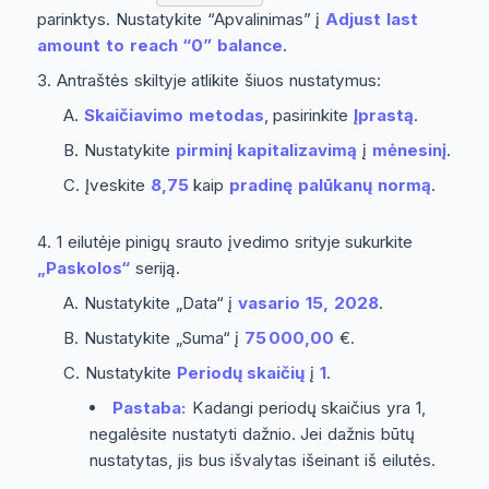
parinktys
. Nustatykite “Apvalinimas” į
Adjust last
amount to reach “0” balance
.
Antraštės skiltyje atlikite šiuos nustatymus:
Skaičiavimo metodas
, pasirinkite
Įprastą
.
Nustatykite
pirminį kapitalizavimą
į
mėnesinį
.
Įveskite
8,75
kaip
pradinę palūkanų normą
.
1 eilutėje pinigų srauto įvedimo srityje sukurkite
„Paskolos“
seriją.
Nustatykite „Data“ į
vasario 15, 2028
.
Nustatykite „Suma“ į
75 000,00
€.
Nustatykite
Periodų skaičių
į
1
.
Pastaba:
Kadangi periodų skaičius yra 1,
negalėsite nustatyti dažnio. Jei dažnis būtų
nustatytas, jis bus išvalytas išeinant iš eilutės.