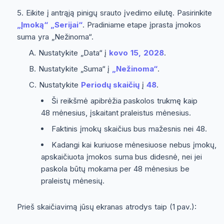
Eikite į antrąją pinigų srauto įvedimo eilutę. Pasirinkite
„Įmoką“
„Serijai“
. Pradiniame etape įprasta įmokos
suma yra „Nežinoma“.
Nustatykite „Data“ į
kovo 15, 2028
.
Nustatykite „Suma“ į
„Nežinoma“
.
Nustatykite
Periodų skaičių
į
48
.
Ši reikšmė apibrėžia paskolos trukmę kaip
48 mėnesius, įskaitant praleistus mėnesius.
Faktinis įmokų skaičius bus mažesnis nei 48.
Kadangi kai kuriuose mėnesiuose nebus įmokų,
apskaičiuota įmokos suma bus didesnė, nei jei
paskola būtų mokama per 48 mėnesius be
praleistų mėnesių.
Prieš skaičiavimą jūsų ekranas atrodys taip (1 pav.):