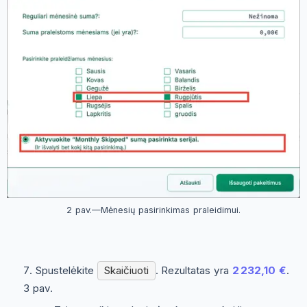
2 pav.—Mėnesių pasirinkimas praleidimui.
Spustelėkite
Skaičiuoti
. Rezultatas yra
2 232,10 €
.
3 pav.