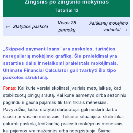
Žingsnis po žingsnio mokymas
Tutorial 12
Visos 25
Palūkanų mokėjimo
Statybos paskola
pamokų
variantai
„Skipped payment loans“ yra paskolos, turinčios
nereguliarią mokėjimo grafiką. Šie praleidimai yra
sutarties dalis ir nelaikomi praleistais mokėjimais.
Ultimate Financial Calculator gali tvarkyti šio tipo
paskolos struktūrą.
Fonas:
Kai kurie verslai skolinasi įvairiais metų laikais, kad
stabilizuotų pinigų srautą. Kai kurie asmenys dirba sezoniniu
pagrindu ir gauna pajamas tik tam tikrais mėnesiais.
Pavyzdžiui, lauko statybų darbuotojai gali neskirti darbo
sausio ar vasario mėnesiais. Tokiose situacijose skolininkai
gali imti paskolą, leidžiančią praleisti mokėjimus mėnesiais,
kai pajamos yra mažesnės arba neegzistuoja. Šiame