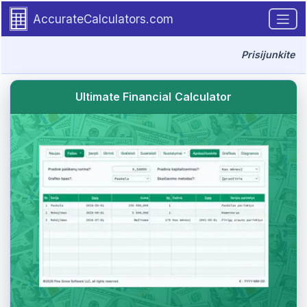
Go to tutorial content
AccurateCalculators.com
Prisijunkite
Ultimate Financial Calculator