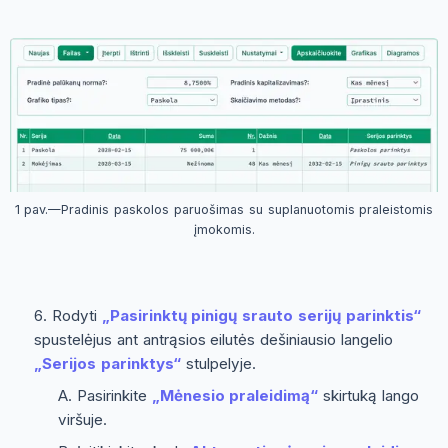
1 pav.—Pradinis paskolos paruošimas su suplanuotomis praleistomis
įmokomis.
Rodyti
„Pasirinktų pinigų srauto serijų parinktis“
spustelėjus ant antrąsios eilutės dešiniausio langelio
„Serijos parinktys“
stulpelyje.
Pasirinkite
„Mėnesio praleidimą“
skirtuką lango
viršuje.