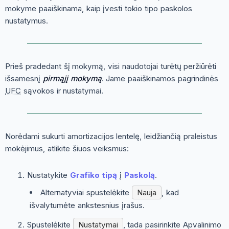
mokyme paaiškinama, kaip įvesti tokio tipo paskolos
nustatymus.
Prieš pradedant šį mokymą, visi naudotojai turėtų peržiūrėti
išsamesnį
pirmąjį mokymą
. Jame paaiškinamos pagrindinės
UFC
sąvokos ir nustatymai.
Norėdami sukurti amortizacijos lentelę, leidžiančią praleistus
mokėjimus, atlikite šiuos veiksmus:
Nustatykite
Grafiko tipą
į
Paskolą
.
Alternatyviai spustelėkite
Nauja
, kad
išvalytumėte ankstesnius įrašus.
Spustelėkite
Nustatymai
, tada pasirinkite
Apvalinimo