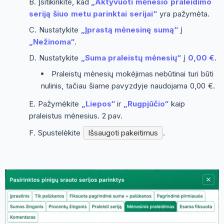
Įsitikinkite, kad
„Aktyvuoti mėnesio praleidimo
seriją šiuo metu parinktai serijai“
yra pažymėta.
Nustatykite
„Įprastą mėnesinę sumą“
į
„Nežinoma“
.
Nustatykite
„Suma praleistų mėnesių“
į
0,00 €
.
Praleistų mėnesių mokėjimas nebūtinai turi būti
nulinis, tačiau šiame pavyzdyje naudojama 0,00 €.
Pažymėkite
„Liepos“
ir
„Rugpjūčio“
kaip
praleistus mėnesius. 2 pav.
Spustelėkite
Išsaugoti pakeitimus
.