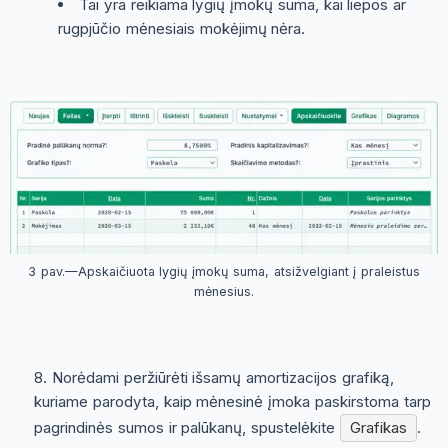
Tai yra reikiama lygių įmokų suma, kai liepos ar
rugpjūčio mėnesiais mokėjimų nėra.
3 pav.—Apskaičiuota lygių įmokų suma, atsižvelgiant į praleistus
mėnesius.
Norėdami peržiūrėti išsamų amortizacijos grafiką,
kuriame parodyta, kaip mėnesinė įmoka paskirstoma tarp
pagrindinės sumos ir palūkanų, spustelėkite
Grafikas
.