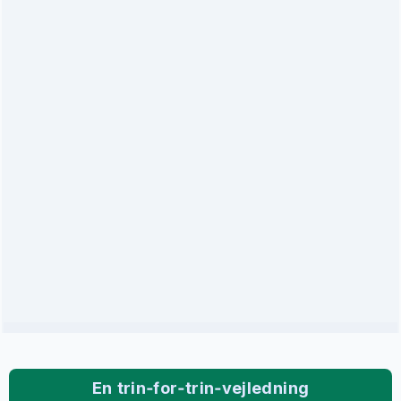
En trin‑for‑trin‑vejledning