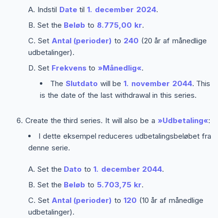
Indstil
Date
til
1. december 2024
.
Set the
Beløb
to
8.775,00 kr
.
Set
Antal (perioder)
to
240
(20 år af månedlige
udbetalinger).
Set
Frekvens
to
»Månedlig«
.
The
Slutdato
will be
1. november 2044
. This
is the date of the last withdrawal in this series.
Create the third series. It will also be a
»Udbetaling«
:
I dette eksempel reduceres udbetalingsbeløbet fra
denne serie.
Set the
Dato
to
1. december 2044
.
Set the
Beløb
to
5.703,75 kr
.
Set
Antal (perioder)
to
120
(10 år af månedlige
udbetalinger).