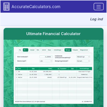
Go to tutorial content
AccurateCalculators.com
Log ind
Ultimate Financial Calculator