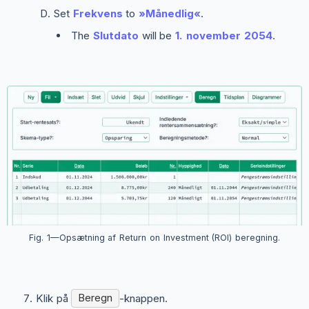
Set
Frekvens
to
»Månedlig«
.
The
Slutdato
will be
1. november 2054
.
Fig. 1—Opsætning af Return on Investment (ROI) beregning.
Klik på
Beregn
-knappen.