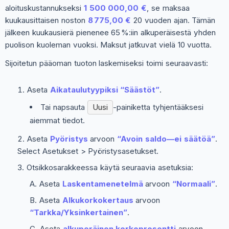
aloituskustannukseksi
1 500 000,00 €
, se maksaa
kuukausittaisen noston
8 775,00 €
20 vuoden ajan. Tämän
jälkeen kuukausierä pienenee 65 %:iin alkuperäisestä yhden
puolison kuoleman vuoksi. Maksut jatkuvat vielä 10 vuotta.
Sijoitetun pääoman tuoton laskemiseksi toimi seuraavasti:
Aseta
Aikataulutyypiksi
“Säästöt”
.
Tai napsauta
Uusi
-painiketta tyhjentääksesi
aiemmat tiedot.
Aseta
Pyöristys
arvoon
“Avoin saldo—ei säätöä”
.
Select
Asetukset > Pyöristysasetukset
.
Otsikkosarakkeessa käytä seuraavia asetuksia:
Aseta
Laskentamenetelmä
arvoon
“Normaali”
.
Aseta
Alkukorkokertaus
arvoon
“Tarkka/Yksinkertainen”
.
Aseta
alkuperäinen korkoprosentti
arvoon