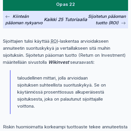
Opas 22
Kiinteän
Sijoitetun pääoman
Kaikki 25 Tutoriaalia
pääoman nykyarvo
tuotto (ROI)
Sijoittajien tulisi käyttää
ROI
-laskentaa arvioidakseen
annuiteetin suorituskykyä ja vertaillakseen sitä muihin
sijoituksiin. Sijoitetun pääoman tuotto (Return on Investment)
määritellään sivustolla
Wikinvest
seuraavasti:
taloudellinen mittari, jolla arvioidaan
sijoituksen suhteellista suorituskykyä. Se on
käytännössä prosenttiosuus alkuperäisestä
sijoituksesta, joka on palautunut sijoittajalle
voittona.
Riskin huomioimatta korkeampi tuottoaste tekee annuiteetista