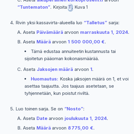
“Tuntematon”
. Kirjoita
. Kuva 1
T
Rivin yksi kassavirta-alueella luo
“Talletus”
sarja:
Aseta
Päivämäärä
arvoon
marraskuuta 1, 2024
.
Aseta
Määrä
arvoon
1 500 000,00 €
.
Tämä edustaa annuiteetin kustannusta tai
sijoitetun pääoman kokonaismäärää.
Aseta
Jaksojen määrä
arvoon
1
.
Huomautus:
Koska jaksojen määrä on 1, et voi
asettaa taajuutta. Jos taajuus asetetaan, se
tyhjennetään, kun poistut riviltä.
Luo toinen sarja. Se on
“Nosto”
:
Aseta
Date
arvoon
joulukuuta 1, 2024
.
Aseta
Määrä
arvoon
8 775,00 €
.