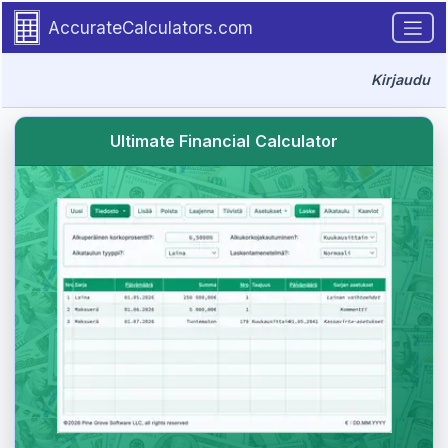
Go to tutorial content
AccurateCalculators.com
Kirjaudu
Ultimate Financial Calculator