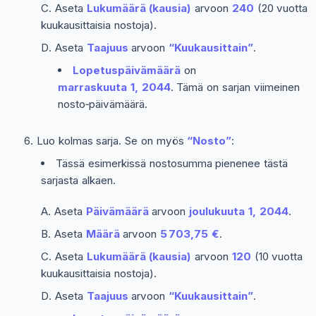
Aseta
Lukumäärä (kausia)
arvoon
240
(20 vuotta
kuukausittaisia nostoja).
Aseta
Taajuus
arvoon
“Kuukausittain”
.
Lopetuspäivämäärä
on
marraskuuta 1, 2044
. Tämä on sarjan viimeinen
nosto‑päivämäärä.
Luo kolmas sarja. Se on myös
“Nosto”
:
Tässä esimerkissä nostosumma pienenee tästä
sarjasta alkaen.
Aseta
Päivämäärä
arvoon
joulukuuta 1, 2044
.
Aseta
Määrä
arvoon
5 703,75 €
.
Aseta
Lukumäärä (kausia)
arvoon
120
(10 vuotta
kuukausittaisia nostoja).
Aseta
Taajuus
arvoon
“Kuukausittain”
.