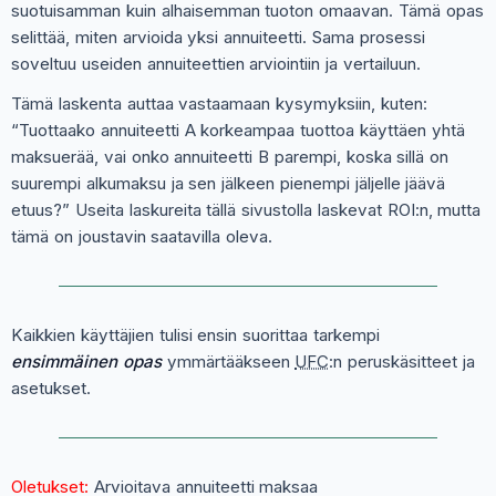
suotuisamman kuin alhaisemman tuoton omaavan. Tämä opas
selittää, miten arvioida yksi annuiteetti. Sama prosessi
soveltuu useiden annuiteettien arviointiin ja vertailuun.
Tämä laskenta auttaa vastaamaan kysymyksiin, kuten:
“Tuottaako annuiteetti A korkeampaa tuottoa käyttäen yhtä
maksuerää, vai onko annuiteetti B parempi, koska sillä on
suurempi alkumaksu ja sen jälkeen pienempi jäljelle jäävä
etuus?” Useita laskureita tällä sivustolla laskevat ROI:n, mutta
tämä on joustavin saatavilla oleva.
Kaikkien käyttäjien tulisi ensin suorittaa tarkempi
ensimmäinen opas
ymmärtääkseen
UFC
:n peruskäsitteet ja
asetukset.
Oletukset:
Arvioitava annuiteetti maksaa