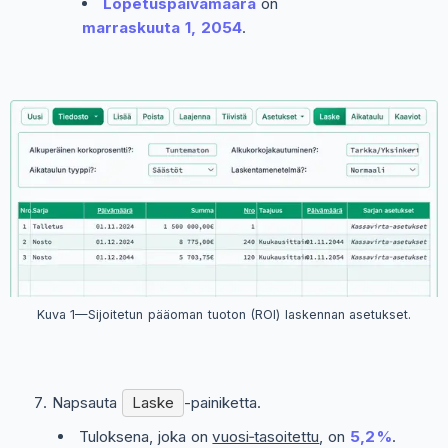
Lopetuspäivämäärä
on
marraskuuta 1, 2054
.
Kuva 1—Sijoitetun pääoman tuoton (ROI) laskennan asetukset.
Napsauta
Laske
-painiketta.
Tuloksena, joka on
vuosi‑tasoitettu
, on
5,2 %
.