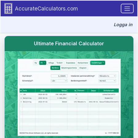
Go to tutorial content
AccurateCalculators.com
Logga in
Ultimate Financial Calculator