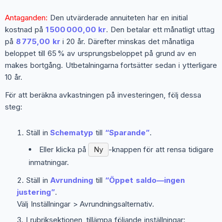
Antaganden:
Den utvärderade annuiteten har en initial
kostnad på
1 500 000,00 kr
. Den betalar ett månatligt uttag
på
8 775,00 kr
i 20 år. Därefter minskas det månatliga
beloppet till 65 % av ursprungsbeloppet på grund av en
makes bortgång. Utbetalningarna fortsätter sedan i ytterligare
10 år.
För att beräkna avkastningen på investeringen, följ dessa
steg:
Ställ in
Schematyp
till
“Sparande”
.
Eller klicka på
Ny
-knappen för att rensa tidigare
inmatningar.
Ställ in
Avrundning
till
“Öppet saldo—ingen
justering”
.
Välj
Inställningar > Avrundningsalternativ
.
I rubriksektionen, tillämpa följande inställningar: