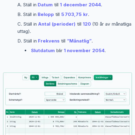
Ställ in
Datum
till
1 december 2044
.
Ställ in
Belopp
till
5 703,75 kr
.
Ställ in
Antal (perioder)
till
120
(10 år av månatliga
uttag).
Ställ in
Frekvens
till
“Månatlig”
.
Slutdatum
blir
1 november 2054
.