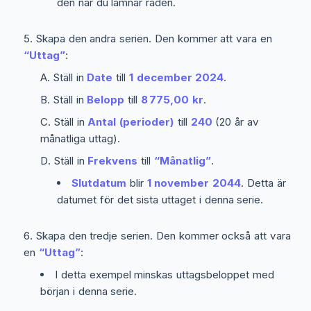
den när du lämnar raden.
Skapa den andra serien. Den kommer att vara en
“Uttag”
:
Ställ in
Date
till
1 december 2024
.
Ställ in
Belopp
till
8 775,00 kr
.
Ställ in
Antal (perioder)
till
240
(20 år av
månatliga uttag).
Ställ in
Frekvens
till
“Månatlig”
.
Slutdatum
blir
1 november 2044
. Detta är
datumet för det sista uttaget i denna serie.
Skapa den tredje serien. Den kommer också att vara
en
“Uttag”
:
I detta exempel minskas uttagsbeloppet med
början i denna serie.