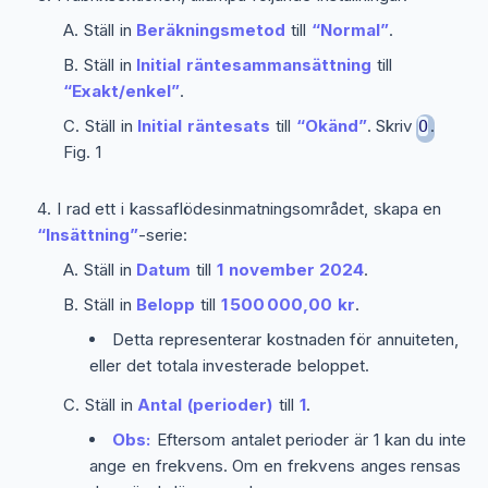
Ställ in
Beräkningsmetod
till
“Normal”
.
Ställ in
Initial räntesammansättning
till
“Exakt/enkel”
.
Ställ in
Initial räntesats
till
“Okänd”
. Skriv
.
O
Fig. 1
I rad ett i kassaflödesinmatningsområdet, skapa en
“Insättning”
-serie:
Ställ in
Datum
till
1 november 2024
.
Ställ in
Belopp
till
1 500 000,00 kr
.
Detta representerar kostnaden för annuiteten,
eller det totala investerade beloppet.
Ställ in
Antal (perioder)
till
1
.
Obs:
Eftersom antalet perioder är 1 kan du inte
ange en frekvens. Om en frekvens anges rensas