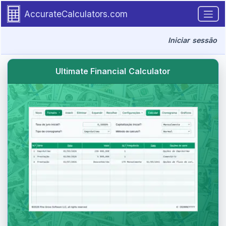
Go to tutorial content
AccurateCalculators.com
Iniciar sessão
Ultimate Financial Calculator