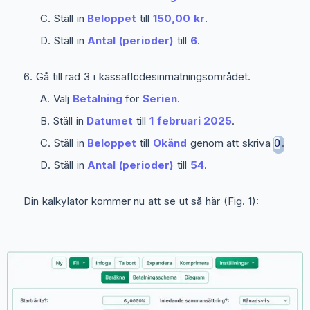
Ställ in
Beloppet
till
150,00 kr
.
Ställ in
Antal (perioder)
till
6
.
Gå till rad 3 i kassaflödesinmatningsområdet.
Välj
Betalning
för
Serien
.
Ställ in
Datumet
till
1 februari 2025
.
Ställ in
Beloppet
till
Okänd
genom att skriva
.
O
Ställ in
Antal (perioder)
till
54
.
Din kalkylator kommer nu att se ut så här (Fig. 1):