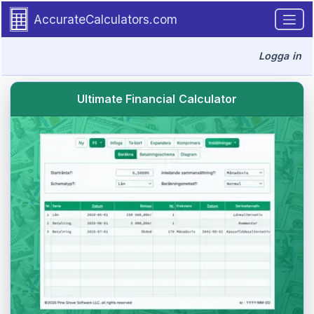
Go to tutorial content
AccurateCalculators.com
Logga in
Ultimate Financial Calculator