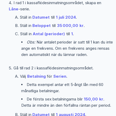
I rad 1 i kassaflödesinmatningsområdet, skapa en
Låne
-serie.
Ställ in
Datumet
till
1 juli 2024
.
Ställ in
Beloppet
till
35 000,00 kr
.
Ställ in
Antal (perioder)
till
1
.
Obs:
När antalet perioder är satt till 1 kan du inte
ange en frekvens. Om en frekvens anges rensas
den automatiskt när du lämnar raden.
Gå till rad 2 i kassaflödesinmatningsområdet.
Välj
Betalning
för
Serien
.
Detta exempel antar ett 5‑årigt lån med 60
månatliga betalningar.
De första sex betalningarna blir
150,00 kr
.
Detta är mindre än den förfallna räntan per period.
Ställ in
Datumet
till
1 augusti 2024
.