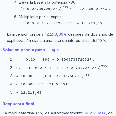
Eleve la base a la potencia 730:
730
.
(1.0002739726027…)
≈ 1.22136930164…
Multiplique por el capital:
.
10.000 × 1.22136930164… ≈ 12.213,69
La inversión crece a
12.213,69 €
después de dos años de
capitalización diaria a una tasa de interés anual del 10 %.
Solución paso a paso –
Fig. 2
i = 0.10 ÷ 365 ≈ 0.0002739726027…
730
FV = 10.000 × (1 + 0.0002739726027…)
730
≈ 10.000 × (1.0002739726027…)
≈ 10.000 × 1.22136930164…
≈ 12.213,69
Respuesta final
La respuesta final (
FV
) es aproximadamente
12.213,69 €
, de