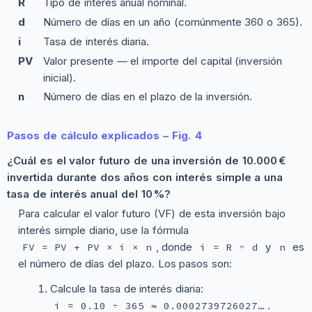
R
Tipo de interés anual nominal.
d
Número de días en un año (comúnmente 360 o 365).
i
Tasa de interés diaria.
PV
Valor presente — el importe del capital (inversión
inicial).
n
Número de días en el plazo de la inversión.
Pasos de cálculo explicados – Fig. 4
¿Cuál es el valor futuro de una inversión de 10.000 €
invertida durante dos años con interés simple a una
tasa de interés anual del 10 %?
Para calcular el valor futuro (VF) de esta inversión bajo
interés simple diario, use la fórmula
, donde
y
es
FV = PV + PV × i × n
i = R ÷ d
n
el número de días del plazo. Los pasos son:
Calcule la tasa de interés diaria:
.
i = 0.10 ÷ 365 ≈ 0.0002739726027…