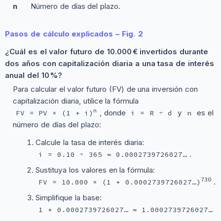
n
Número de días del plazo.
Pasos de cálculo explicados – Fig. 2
¿Cuál es el valor futuro de 10.000 € invertidos durante
dos años con capitalización diaria a una tasa de interés
anual del 10 %?
Para calcular el valor futuro (FV) de una inversión con
capitalización diaria, utilice la fórmula
n
, donde
y
es el
FV = PV × (1 + i)
i = R ÷ d
n
número de días del plazo:
Calcule la tasa de interés diaria:
.
i = 0.10 ÷ 365 ≈ 0.0002739726027…
Sustituya los valores en la fórmula:
730
.
FV = 10.000 × (1 + 0.0002739726027…)
Simplifique la base:
.
1 + 0.0002739726027… ≈ 1.0002739726027…