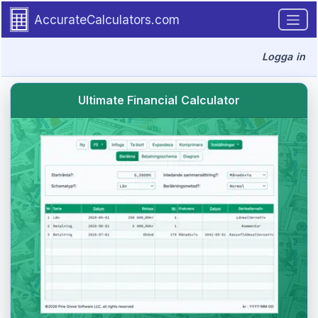
Go to tutorial content
AccurateCalculators.com
Logga in
Ultimate Financial Calculator