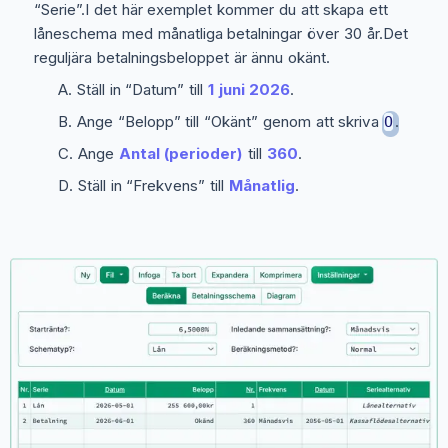
“Serie”.I det här exemplet kommer du att skapa ett
låneschema med månatliga betalningar över 30 år.Det
reguljära betalningsbeloppet är ännu okänt.
Ställ in “Datum” till
1 juni 2026
.
Ange “Belopp” till “Okänt” genom att skriva
.
O
Ange
Antal (perioder)
till
360
.
Ställ in “Frekvens” till
Månatlig
.