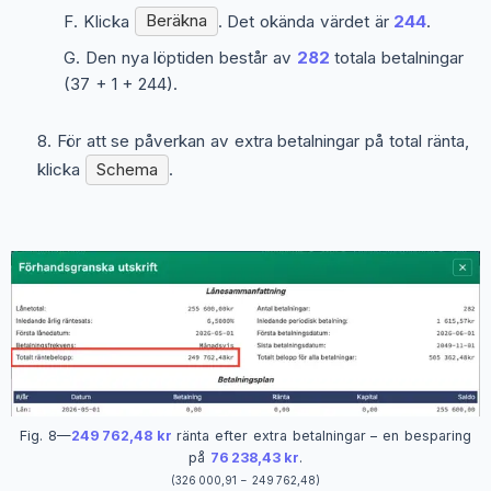
Klicka
Beräkna
. Det okända värdet är
244
.
Den nya löptiden består av
282
totala betalningar
(37 + 1 + 244).
För att se påverkan av extra betalningar på total ränta,
klicka
Schema
.
Fig. 8—
249 762,48 kr
ränta efter extra betalningar – en besparing
på
76 238,43 kr
.
(326 000,91 − 249 762,48)