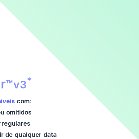
ate Financial Calculator
*
r
™
v3
íveis
com:
ou omitidos
rregulares
ir de qualquer data