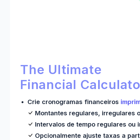
Secção promocional do Ultim
Ultimate Financial Calculator:
The Ultimate
Financial Calculato
Crie cronogramas financeiros
imprim
Montantes regulares, irregulares 
Intervalos de tempo regulares ou i
Opcionalmente ajuste taxas a part