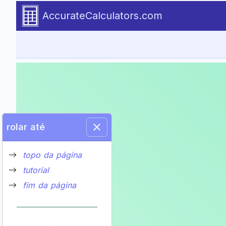
Go to tutorial content
AccurateCalculators.com
rolar até
topo da página
tutorial
fim da página