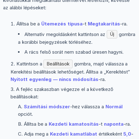
kivonásokkal megtakarítási ütemtervet létrehozni, kövesse
az alábbi lépéseket:
Állítsa be a
Ütemezés típusa
-t
Megtakarítás
-ra.
Alternatív megoldásként kattintson az
Új
gombra
a korábbi bejegyzések törléséhez.
A rács felső sorát nem szabad üresen hagyni.
Kattintson a
Beállítások
gombra, majd válassza a
Kerekítési beállítások
lehetőséget. Állítsa a „Kerekítést”
Nyitott egyenleg — nincs módosítás
-ra.
A fejléc szakaszban végezze el a következő
beállításokat:
Számítási módszer
-hez válassza a
Normál
opciót.
Állítsa be a
Kezdeti kamatosítás
-t
naponta
-ra.
Adja meg a
Kezdeti kamatlábat
értékeként
5,0
-