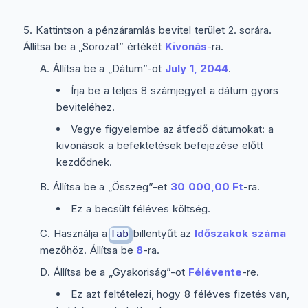
Kattintson a pénzáramlás bevitel terület 2. sorára.
Állítsa be a „Sorozat” értékét
Kivonás
-ra.
Állítsa be a „Dátum”-ot
July 1, 2044
.
Írja be a teljes 8 számjegyet a dátum gyors
beviteléhez.
Vegye figyelembe az átfedő dátumokat: a
kivonások a befektetések befejezése előtt
kezdődnek.
Állítsa be a „Összeg”-et
30 000,00 Ft
-ra.
Ez a becsült féléves költség.
Használja a
billentyűt az
Időszakok száma
Tab
mezőhöz. Állítsa be
8
-ra.
Állítsa be a „Gyakoriság”-ot
Félévente
-re.
Ez azt feltételezi, hogy 8 féléves fizetés van,