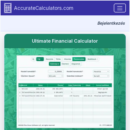
Go to tutorial content
AccurateCalculators.com
Bejelentkezés
Ultimate Financial Calculator