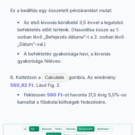
Ez a beállítás egy összetett pénzáramlást mutat:
Az első kivonás körülbelül 3,5 évvel a legutolsó
befektetés előtt történik. (Hasonlítsa össze az 1.
sorban lévő „Befejezés dátuma”-t a 2. sorban lévő
„Dátum”-val.)
A befektetés gyakorisága havi, a kivonás
gyakorisága féléves.
Kattintson a
Calculate
gombra. Az eredmény
560,82 Ft
. Lásd Fig. 2.
Fektessen
560 Ft
-ot havonta 21,5 évig 5,0%-os
kamattal a főiskolai költségek fedezésére.