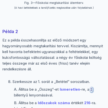
Fig. 3—Főiskolai megtakarítási ütemterv.
(A havi befektetések a tandíjfizetés megkezdése után folytatódnak.)
Példa 2
Ez a példa összehasonlítja az előző módszert egy
hagyományosabb megtakarítási tervvel. Kiszámítja, mennyit
kell havonta befektetni ugyanazokkal a feltételekkel, egy
kulcsfontosságú változtatással: a négy év főiskolai költség
teljes összege már az első éves (friss) tanév elején
rendelkezésre áll.
Szerkessze az 1. sorát a „Betétel” sorozatban.
Állítsa be a „Összeg”-et
Ismeretlen
-re, a
I
billentyű lenyomásával.
Állítsa be a
Időszakok száma
értékét
216
-ra.