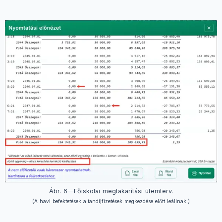
Ábr. 6—Főiskolai megtakarítási ütemterv.
(A havi befektetések a tandíjfizetések megkezdése előtt leállnak.)