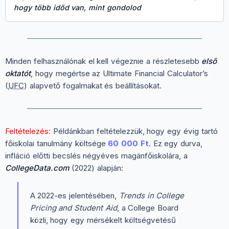
hogy több időd van, mint gondolod
Minden felhasználónak el kell végeznie a részletesebb
első
oktatót
, hogy megértse az Ultimate Financial Calculator’s
(
UFC
) alapvető fogalmakat és beállításokat.
Feltételezés:
Példánkban feltételezzük, hogy egy évig tartó
főiskolai tanulmány költsége
60 000 Ft
. Ez egy durva,
infláció előtti becslés négyéves magánfőiskolára, a
CollegeData.com
(2022) alapján:
A 2022-es jelentésében,
Trends in College
Pricing and Student Aid
, a College Board
közli, hogy egy mérsékelt költségvetésű