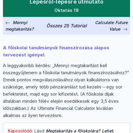
Lépésről‑lépésre útmutató
Oktatás 18
Mennyi
Calculate Future
Összes 25 Tutorial
megtakarítás?
Value
A főiskolai tanulmányok finanszírozása alapos
tervezést igényel.
A leggyakoribb kérdés: „Mennyi megtakarítást kell
összegyűjtenem a főiskolai tanulmányok finanszírozásához?”
Ennek pontos megválaszolásához olyan kalkulátorra van
szüksége, amely több pénzáramlást tud kezelni – egy sor
befektetést, majd egy sor kifizetést. (A főiskolai díjak
általában minden félév elején esedékesek egy 3,5 éves
időszakban.) Az Ultimate Financial Calculator kiválóan
alkalmas az ilyen tervezésre.
Kapcsolódó:
Lásd
Megtakarítás a főiskolára? Lehet,