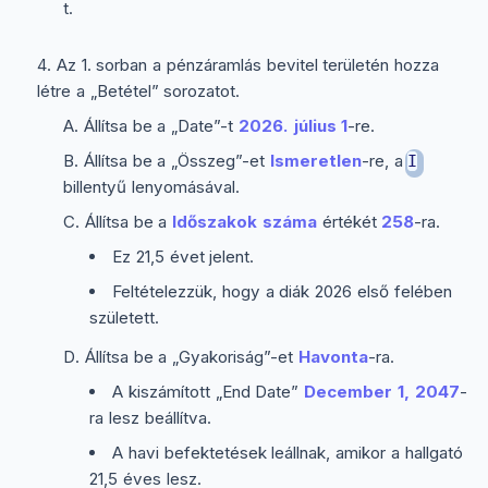
t.
Az 1. sorban a pénzáramlás bevitel területén hozza
létre a „Betétel” sorozatot.
Állítsa be a „Date”-t
2026. július 1
-re.
Állítsa be a „Összeg”-et
Ismeretlen
-re, a
I
billentyű lenyomásával.
Állítsa be a
Időszakok száma
értékét
258
-ra.
Ez 21,5 évet jelent.
Feltételezzük, hogy a diák 2026 első felében
született.
Állítsa be a „Gyakoriság”-et
Havonta
-ra.
A kiszámított „End Date”
December 1, 2047
-
ra lesz beállítva.
A havi befektetések leállnak, amikor a hallgató
21,5 éves lesz.