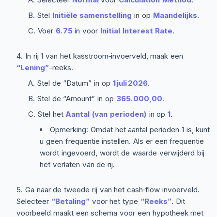
Stel
Initiële samenstelling
in op
Maandelijks
.
Voer
6.75
in voor
Initial Interest Rate
.
In rij 1 van het kasstroom‑invoerveld, maak een
“Lening”
-reeks.
Stel de “Datum” in op
1 juli 2026
.
Stel de “Amount” in op
365.000,00
.
Stel het
Aantal (van perioden)
in op
1
.
Opmerking: Omdat het aantal perioden 1 is, kunt
u geen frequentie instellen. Als er een frequentie
wordt ingevoerd, wordt de waarde verwijderd bij
het verlaten van de rij.
Ga naar de tweede rij van het cash‑flow invoerveld.
Selecteer
“Betaling”
voor het type
“Reeks”
. Dit
voorbeeld maakt een schema voor een hypotheek met