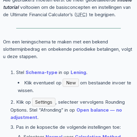
tutorial
voltooien om de basisconcepten en instellingen van
de Ultimate Financial Calculator’s (
UFC
) te begrijpen.
Om een leningschema te maken met een bekend
slottermijnbedrag en onbekende periodieke betalingen, volgt
u deze stappen.
Stel
Schema‑type
in op
Lening
.
Klik eventueel op
New
om bestaande invoer te
wissen.
Klik op
Settings
, selecteer vervolgens
Rounding
Options
. Stel “Afronding” in op
Open balance — no
adjustment
.
Pas in de kopsectie de volgende instellingen toe:
Selecteer
Normal
voor
Calculation Method
.