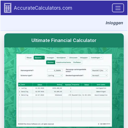
Go to tutorial content
AccurateCalculators.com
Inloggen
Ultimate Financial Calculator