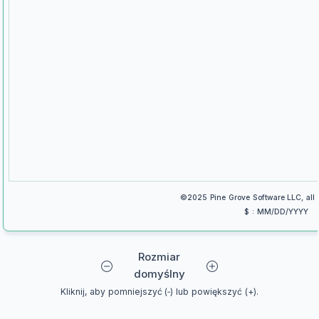
©2025 Pine Grove Software LLC, all r
$ : MM/DD/YYYY
Rozmiar
domyślny
Kliknij, aby pomniejszyć (‑) lub powiększyć (+).