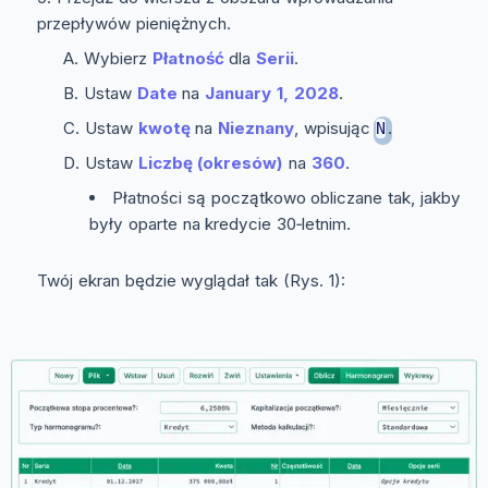
przepływów pieniężnych.
Wybierz
Płatność
dla
Serii
.
Ustaw
Date
na
January 1, 2028
.
Ustaw
kwotę
na
Nieznany
, wpisując
.
N
Ustaw
Liczbę (okresów)
na
360
.
Płatności są początkowo obliczane tak, jakby
były oparte na kredycie 30‑letnim.
Twój ekran będzie wyglądał tak (Rys. 1):