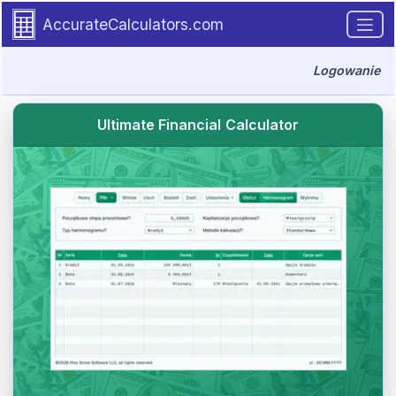
Go to tutorial content
AccurateCalculators.com
Logowanie
Ultimate Financial Calculator