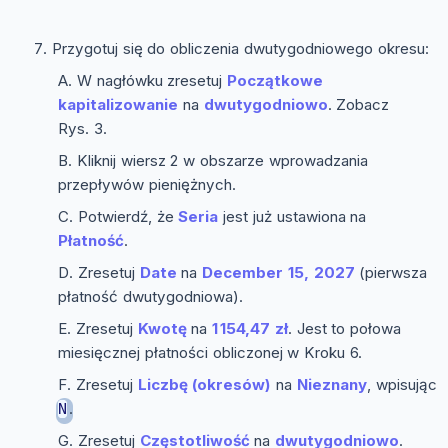
Przygotuj się do obliczenia dwutygodniowego okresu:
W nagłówku zresetuj
Początkowe
kapitalizowanie
na
dwutygodniowo
. Zobacz
Rys. 3.
Kliknij wiersz 2 w obszarze wprowadzania
przepływów pieniężnych.
Potwierdź, że
Seria
jest już ustawiona na
Płatność
.
Zresetuj
Date
na
December 15, 2027
(pierwsza
płatność dwutygodniowa).
Zresetuj
Kwotę
na
1 154,47 zł
. Jest to połowa
miesięcznej płatności obliczonej w Kroku 6.
Zresetuj
Liczbę (okresów)
na
Nieznany
, wpisując
.
N
Zresetuj
Częstotliwość
na
dwutygodniowo
.