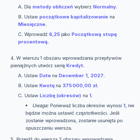
Dla
metody obliczeń
wybierz
Normalny
.
Ustaw
początkowe kapitalizowanie
na
Miesięczne
.
Wprowadź
6,25
jako
Początkową stopę
procentową
.
W wierszu 1 obszaru wprowadzania przepływów
pieniężnych utwórz serię
Kredyt
.
Ustaw
Date
na
December 1, 2027
.
Ustaw
Kwotę
na
375 000,00 zł
.
Ustaw
Liczbę (okresów)
na
1
.
Uwaga:
Ponieważ liczba okresów wynosi
1
, nie
będzie można ustawić częstotliwości. Jeśli
zostanie wprowadzona, zostanie usunięta po
opuszczeniu wiersza.
Przejdź do wiersza 2 obszaru wprowadzania