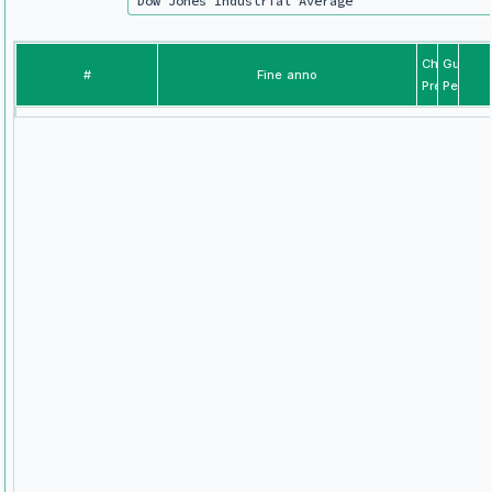
Chiusura
Guadag
#
Fine anno
Prezzo
Perdita