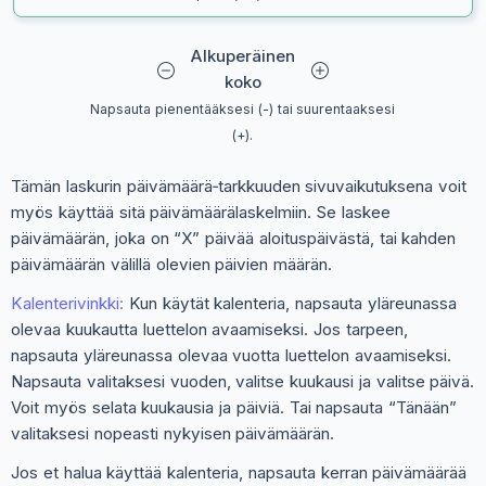
Alkuperäinen
koko
Napsauta pienentääksesi (-) tai suurentaaksesi
(+).
Tämän laskurin päivämäärä‑tarkkuuden sivuvaikutuksena voit
myös käyttää sitä päivämäärälaskelmiin. Se laskee
päivämäärän, joka on “X” päivää aloituspäivästä, tai kahden
päivämäärän välillä olevien päivien määrän.
Kalenterivinkki:
Kun käytät kalenteria, napsauta yläreunassa
olevaa kuukautta luettelon avaamiseksi. Jos tarpeen,
napsauta yläreunassa olevaa vuotta luettelon avaamiseksi.
Napsauta valitaksesi vuoden, valitse kuukausi ja valitse päivä.
Voit myös selata kuukausia ja päiviä. Tai napsauta “Tänään”
valitaksesi nopeasti nykyisen päivämäärän.
Jos et halua käyttää kalenteria, napsauta kerran päivämäärää