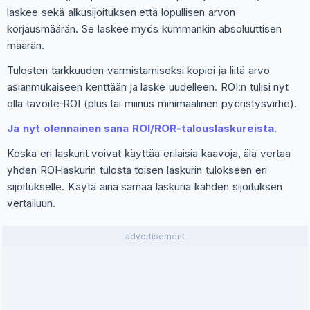
laskee sekä alkusijoituksen että lopullisen arvon
korjausmäärän. Se laskee myös kummankin absoluuttisen
määrän.
Tulosten tarkkuuden varmistamiseksi kopioi ja liitä arvo
asianmukaiseen kenttään ja laske uudelleen. ROI:n tulisi nyt
olla tavoite‑ROI (plus tai miinus minimaalinen pyöristysvirhe).
Ja nyt olennainen sana ROI/ROR‑talouslaskureista.
Koska eri laskurit voivat käyttää erilaisia kaavoja, älä vertaa
yhden ROI‑laskurin tulosta toisen laskurin tulokseen eri
sijoitukselle. Käytä aina samaa laskuria kahden sijoituksen
vertailuun.
advertisement