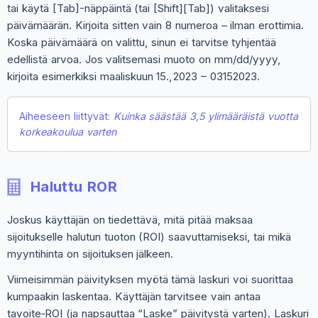
tai käytä [Tab]-näppäintä (tai [Shift][Tab]) valitaksesi
päivämäärän. Kirjoita sitten vain 8 numeroa – ilman erottimia.
Koska päivämäärä on valittu, sinun ei tarvitse tyhjentää
edellistä arvoa. Jos valitsemasi muoto on mm/dd/yyyy,
kirjoita esimerkiksi maaliskuun 15., 2023 – 03152023.
Aiheeseen liittyvät:
Kuinka säästää 3,5 ylimääräistä vuotta
korkeakoulua varten
Haluttu ROR
Joskus käyttäjän on tiedettävä, mitä pitää maksaa
sijoitukselle halutun tuoton (ROI) saavuttamiseksi, tai mikä
myyntihinta on sijoituksen jälkeen.
Viimeisimmän päivityksen myötä tämä laskuri voi suorittaa
kumpaakin laskentaa. Käyttäjän tarvitsee vain antaa
tavoite‑ROI (ja napsauttaa “Laske” päivitystä varten). Laskuri