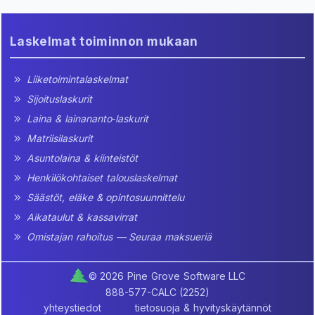
Laskelmat toiminnon mukaan
Liiketoimintalaskelmat
Sijoituslaskurit
Laina & lainananto‑laskurit
Matriisilaskurit
Asuntolaina & kiinteistöt
Henkilökohtaiset talouslaskelmat
Säästöt, eläke & opintosuunnittelu
Aikataulut & kassavirrat
Omistajan rahoitus — Seuraa maksueriä
© 2026 Pine Grove Software LLC
888-577-CALC (2252)
yhteystiedot
tietosuoja & hyvityskäytännöt