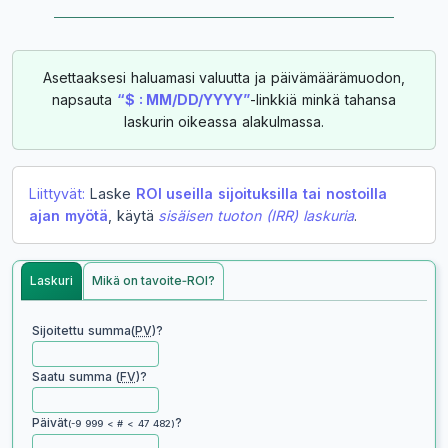
Asettaaksesi haluamasi valuutta ja päivämäärämuodon,
napsauta
“$ : MM/DD/YYYY”
-linkkiä minkä tahansa
laskurin oikeassa alakulmassa.
Liittyvät:
Laske
ROI useilla sijoituksilla tai nostoilla
ajan myötä
, käytä
sisäisen tuoton (IRR) laskuria
.
Laskuri
Mikä on tavoite‑ROI?
Sijoitettu summa(
PV
)?
Saatu summa (
FV
)?
Päivät
?
(-9 999 < # < 47 482)