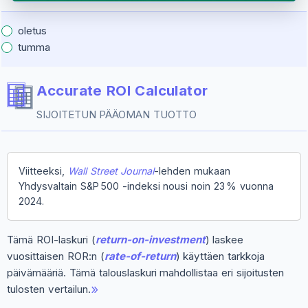
oletus
tumma
Accurate ROI Calculator
SIJOITETUN PÄÄOMAN TUOTTO
Viitteeksi,
Wall Street Journal
-lehden mukaan
Yhdysvaltain S&P 500 -indeksi nousi noin 23 % vuonna
2024.
Tämä ROI-laskuri (
return-on-investment
) laskee
vuosittaisen ROR:n (
rate-of-return
) käyttäen tarkkoja
päivämääriä. Tämä talouslaskuri mahdollistaa eri sijoitusten
tulosten vertailun.