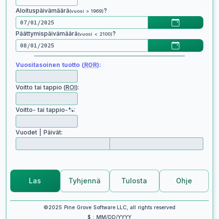
Aloituspäivämäärä
?
(vuosi > 1969)
Päättymispäivämäärä
?
(vuosi < 2100)
Vuositasoinen tuotto (
ROR
):
Voitto tai tappio (
ROI
):
Voitto- tai tappio-%:
Vuodet | Päivät:
Las
Tyhjennä
Tulosta
Ohje
©2025 Pine Grove Software LLC, all rights reserved
$ : MM/DD/YYYY