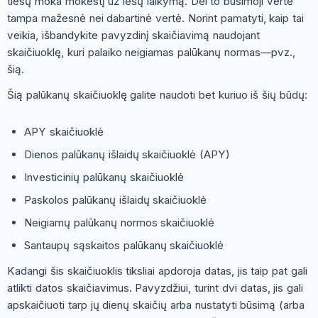
tiesų moka mokestį už lėšų laikymą. Dėl to būsimoji vertė
tampa mažesnė nei dabartinė vertė. Norint pamatyti, kaip tai
veikia, išbandykite pavyzdinį skaičiavimą naudojant
skaičiuoklę, kuri palaiko neigiamas palūkanų normas—pvz.,
šią.
Šią palūkanų skaičiuoklę galite naudoti bet kuriuo iš šių būdų:
APY skaičiuoklė
Dienos palūkanų išlaidų skaičiuoklė (APY)
Investicinių palūkanų skaičiuoklė
Paskolos palūkanų išlaidų skaičiuoklė
Neigiamų palūkanų normos skaičiuoklė
Santaupų sąskaitos palūkanų skaičiuoklė
Kadangi šis skaičiuoklis tiksliai apdoroja datas, jis taip pat gali
atlikti datos skaičiavimus. Pavyzdžiui, turint dvi datas, jis gali
apskaičiuoti tarp jų dienų skaičių arba nustatyti būsimą (arba