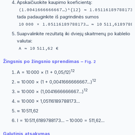
Apskaičiuokite kaupimo koeficientą:
(1.0041666666667…)^{12} ≈ 1.05116189788173
tada padauginkite iš pagrindinės sumos
10 000 × 1.05116189788173… ≈ 10 511,6189788
Suapvalinkite rezultatą iki dviejų skaitmenų po kablelio
valiutai:
A ≈ 10 511,62 €
Žingsnis po žingsnio sprendimas –
Fig. 2
12
A = 10 000 × (1 + 0,05/12)
12
≈ 10 000 × (1 + 0,0041666666667…)
12
≈ 10 000 × (1,0041666666667…)
≈ 10 000 × 1,05116189788173…
≈ 10 511,62
I = 10 511,6189788173… – 10 000 = 511,62…
Galutinis atsakymas