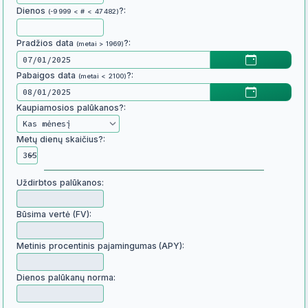
Dienos
?:
(-9 999 < # < 47 482)
Pradžios data
?:
(metai > 1969)
Pabaigos data
?:
(metai < 2100)
Kaupiamosios palūkanos?:
Metų dienų skaičius?:
Uždirbtos palūkanos:
Būsima vertė (FV):
Metinis procentinis pajamingumas (APY):
Dienos palūkanų norma: