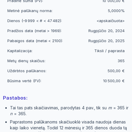
Pradinė suma (PV):
10 000,00 €
Metinė palūkanų norma:
5,0000%
Dienos (–9 999 < # < 47 482):
<apskaičiuota>
Pradžios data (metai > 1969):
Rugpjūčio 20, 2024
Pabaigos data (metai < 2100):
Rugpjūčio 20, 2025
Kapitalizacija:
Tiksli / paprasta
Metų dienų skaičius:
365
Uždirbtos palūkanos:
500,00 €
Būsima vertė (FV):
10 500,00 €
Pastabos:
Tai tas pats skaičiavimas, parodytas 4 pav., tik su
m
= 365 ir
n
= 365.
Paprastoms palūkanoms skaičiuoklė visada naudoja dienas
kaip laiko vienetą. Todėl 12 mėnesių ir 365 dienos duoda tą