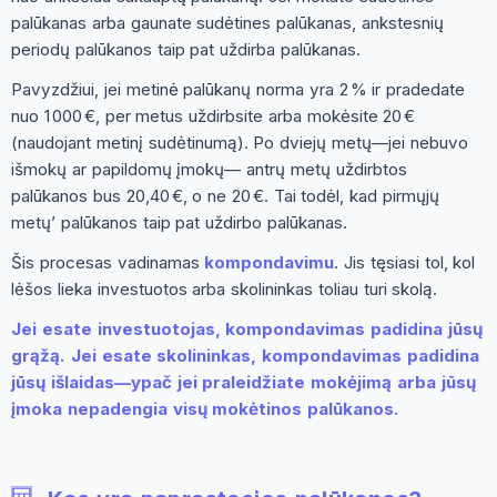
palūkanas arba gaunate sudėtines palūkanas, ankstesnių
periodų palūkanos taip pat uždirba palūkanas.
Pavyzdžiui, jei metinė palūkanų norma yra 2 % ir pradedate
nuo 1 000 €, per metus uždirbsite arba mokėsite 20 €
(naudojant metinį sudėtinumą). Po dviejų metų—jei nebuvo
išmokų ar papildomų įmokų— antrų metų uždirbtos
palūkanos bus 20,40 €, o ne 20 €. Tai todėl, kad pirmųjų
metų’ palūkanos taip pat uždirbo palūkanas.
Šis procesas vadinamas
kompondavimu
. Jis tęsiasi tol, kol
lėšos lieka investuotos arba skolininkas toliau turi skolą.
Jei esate investuotojas, kompondavimas padidina jūsų
grąžą. Jei esate skolininkas, kompondavimas padidina
jūsų išlaidas—ypač jei praleidžiate mokėjimą arba jūsų
įmoka nepadengia visų mokėtinos palūkanos.