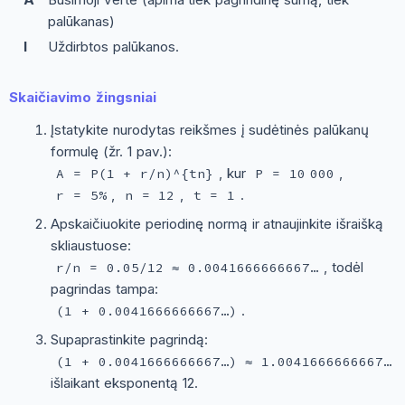
palūkanas)
I
Uždirbtos palūkanos.
Skaičiavimo žingsniai
Įstatykite nurodytas reikšmes į sudėtinės palūkanų
formulę (žr. 1 pav.):
, kur
,
A = P(1 + r/n)^{tn}
P = 10 000
,
,
.
r = 5%
n = 12
t = 1
Apskaičiuokite periodinę normą ir atnaujinkite išraišką
skliaustuose:
, todėl
r/n = 0.05/12 ≈ 0.0041666666667…
pagrindas tampa:
.
(1 + 0.0041666666667…)
Supaprastinkite pagrindą:
,
(1 + 0.0041666666667…) ≈ 1.0041666666667…
išlaikant eksponentą 12.