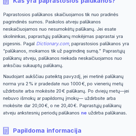
Kas yra paprastosios palūkanos?
Paprastosios palūkanos skaičiuojamos tik nuo pradinės
pagrindinės sumos. Paskolos atveju palūkanos
neskaičiuojamos nuo nesumokėtų palūkanų. Jei esate
skolininkas, paprastųjų palūkanų mokėjimas paprastai yra
pigesnis. Pagal
Dictionary.com
, paprastosios palūkanos yra
“palūkanos, mokamos tik už pagrindinę sumą.” Paprastųjų
palūkanų atveju, palūkanos niekada neskaičiuojamos nuo
anksčiau sukauptų palūkanų.
Naudojant aukščiau pateiktą pavyzdį, jei metinė palūkanų
norma yra 2 % ir pradedate nuo 1 000 €, po vienerių metų
uždirbsite arba mokėsite 20 € palūkanų. Po dviejų metų—jei
nebuvo išmokų ar papildomų įmokų— uždirbsite arba
mokėsite dar 20,00 €, o ne 20,40 €. Paprastųjų palūkanų
atveju ankstesnių periodų palūkanos
ne
uždirba palūkanas.
Papildoma informacija