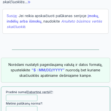
skaičiuoklės…
Susiję:
Jei reikia apskaičiuoti palūkanas serijoje
įmokų,
indėlių arba išmokų
, naudokite
Anuiteto būsimos vertės
skaičiuoklė
.
Norėdami nustatyti pageidaujamą valiutą ir datos formatą,
spustelėkite
“$ : MM/DD/YYYY”
nuorodą bet kuriame
skaičiuoklės apatiniame dešiniajame kampe.
Pradinė suma
(Dabartinė vertė)?
:
Metinė palūkanų norma?: