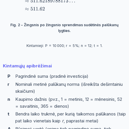
Fig. 2 – Žingsnis po žingsnio sprendimas sudėtinės palūkanų
lygties.
Kintamieji: P = 10 000; r = 5%; n = 12; t = 1.
Kintamųjų apibrėžimai
P
Pagrindinė suma (pradinė investicija)
r
Nominali metinė palūkanų norma (išreikšta dešimtainiu
skaičiumi)
n
Kaupimo dažnis (pvz., 1 = metinis, 12 = mėnesinis, 52
= savaitinis, 365 = dienos)
t
Bendra laiko trukmė, per kurią taikomos palūkanos (taip
pat laiko vienetais kaip
r
, paprastai metai)
A
Būsimoji vertė (apima tiek pagrindinę sumą, tiek