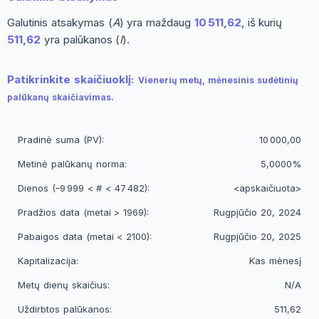
Galutinis atsakymas (
A
) yra maždaug
10 511,62
, iš kurių
511,62
yra palūkanos (
I
).
Patikrinkite skaičiuoklį:
Vienerių metų, mėnesinis sudėtinių
palūkanų skaičiavimas.
Pradinė suma (PV):
10 000,00
Metinė palūkanų norma:
5,0000%
Dienos (–9 999 < # < 47 482):
<apskaičiuota>
Pradžios data (metai > 1969):
Rugpjūčio 20, 2024
Pabaigos data (metai < 2100):
Rugpjūčio 20, 2025
Kapitalizacija:
Kas mėnesį
Metų dienų skaičius:
N/A
Uždirbtos palūkanos:
511,62