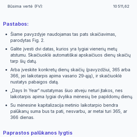
Būsima vertė (FV):
10 511,62
Pastabos:
Šiame pavyzdyje naudojamas tas pats skaičiavimas,
parodytas Fig. 2.
Galite įvesti dvi datas, kurios yra lygiai vienerių metų
atstumu. Skaičiuoklė automatiškai apskaičiuos dienų skaičių
tarp šių datų.
Arba įveskite konkretų dienų skaičių (pavyzdžiui, 365 arba
366, jei laikotarpis apima vasario 29‑ąją), ir skaičiuoklė
nustatys pabaigos datą.
„Days In Year“ nustatymas šiuo atveju neturi įtakos, nes
laikotarpis apima lygiai dvylika mėnesių be papildomų dienų.
Su mėnesine kapitalizacija metinio laikotarpio bendra
palūkanų suma bus ta pati, nesvarbu, ar metai turi 365, ar
366 dienas.
Paprastos palūkanos lygtis