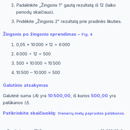
Padalinkite „Žingsnis 1“ gautą rezultatą iš 12 (laiko
periodų skaičiaus).
Pridėkite „Žingsnis 2“ rezultatą prie pradinės likuties.
Žingsnis po žingsnio sprendimas –
Fig. 4
0,05 × 10 000 × 12 = 6 000
6 000 ÷ 12 = 500
500 + 10 000 = 10 500
10 500 – 10 000 = 500
Galutinis atsakymas
Galutinė suma (
A
) yra
10 500,00
, iš kurios
500,00
yra
palūkanos (
I
).
Patikrinkite skaičiuoklę:
Vienerių metų paprastos palūkanos.