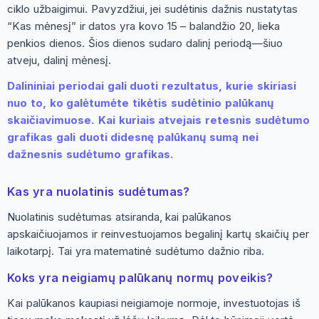
ciklo užbaigimui. Pavyzdžiui, jei sudėtinis dažnis nustatytas
“Kas mėnesį” ir datos yra kovo 15 – balandžio 20, lieka
penkios dienos. Šios dienos sudaro dalinį periodą—šiuo
atveju, dalinį mėnesį.
Dalininiai periodai gali duoti rezultatus, kurie skiriasi
nuo to, ko galėtumėte tikėtis sudėtinio palūkanų
skaičiavimuose. Kai kuriais atvejais retesnis sudėtumo
grafikas gali duoti didesnę palūkanų sumą nei
dažnesnis sudėtumo grafikas.
Kas yra nuolatinis sudėtumas?
Nuolatinis sudėtumas atsiranda, kai palūkanos
apskaičiuojamos ir reinvestuojamos begalinį kartų skaičių per
laikotarpį. Tai yra matematinė sudėtumo dažnio riba.
Koks yra neigiamų palūkanų normų poveikis?
Kai palūkanos kaupiasi neigiamoje normoje, investuotojas iš