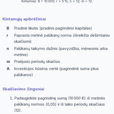
Kintamieji: B = 10 000; r = 5 %; n = 12; m = 12.
Kintamųjų apibrėžimai
B
Pradinė likutis (pradinis pagrindinis kapitalas)
r
Paprasta metinė palūkanų norma (išreikšta dešimtainiu
skaičiumi)
n
Palūkanų taikymo dažnis (pavyzdžiui, mėnesinis arba
metinis)
m
Praėjusio periodų skaičius
A
Investicijos būsima vertė (pagrindinė suma plius
palūkanos)
Skaičiavimo žingsniai
Padauginkite pagrindinę sumą (10 000 €) iš metinės
palūkanų normos (0,05) ir iš laiko periodų skaičiaus
(12).