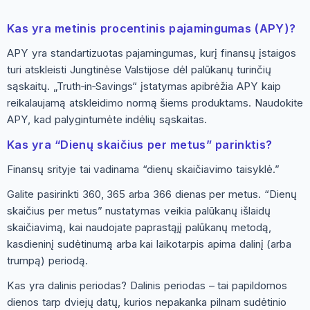
Kas yra metinis procentinis pajamingumas (APY)?
APY yra standartizuotas pajamingumas, kurį finansų įstaigos
turi atskleisti Jungtinėse Valstijose dėl palūkanų turinčių
sąskaitų. „Truth‑in‑Savings“ įstatymas apibrėžia APY kaip
reikalaujamą atskleidimo normą šiems produktams. Naudokite
APY, kad palygintumėte indėlių sąskaitas.
Kas yra “Dienų skaičius per metus” parinktis?
Finansų srityje tai vadinama “dienų skaičiavimo taisyklė.”
Galite pasirinkti 360, 365 arba 366 dienas per metus. “Dienų
skaičius per metus” nustatymas veikia palūkanų išlaidų
skaičiavimą, kai naudojate paprastąjį palūkanų metodą,
kasdieninį sudėtinumą arba kai laikotarpis apima dalinį (arba
trumpą) periodą.
Kas yra dalinis periodas? Dalinis periodas – tai papildomos
dienos tarp dviejų datų, kurios nepakanka pilnam sudėtinio