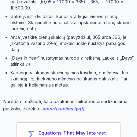
patį rezultatą: ((0,05 × 10 000 × 365) ÷ 365) + 10 000 =
10 500,00
Galite įvesti dvi datas, kurios yra lygiai vienerių metų
atstumu. Skaičiuoklė automatiškai apskaičiuos dienų skaičių
tarp šių datų.
Arba įveskite dienų skaičių (pavyzdžiui, 365 arba 366, jei
įskaitoma vasario 29‑a), ir skaičiuoklė nustatys pabaigos
datą.
„Days In Year“ nustatymas nurodo
n
reikšmę. Laukelis „Days“
atitinka
m
.
Kadangi palūkanos skaičiuojamos kasdien, o mėnesiai turi
skirtingą ilgį, kiekvieno mėnesio palūkanos gali skirtis. Tai
galioja ir keliamaisiais metais.
Norėdami sužinoti, kaip palūkanos taikomos amortizuojamai
paskolai, žiūrėkite
amortizacijos lygtį
.
Equations That May Interest