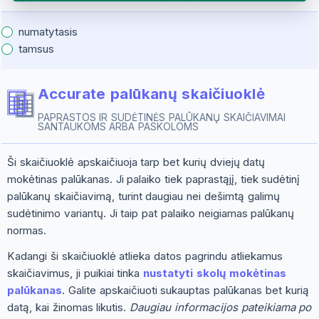
numatytasis
tamsus
Accurate palūkanų skaičiuoklė
PAPRASTOS IR SUDĖTINĖS PALŪKANŲ SKAIČIAVIMAI
SANTAUKOMS ARBA PASKOLOMS
Ši skaičiuoklė apskaičiuoja tarp bet kurių dviejų datų
mokėtinas palūkanas. Ji palaiko tiek paprastąjį, tiek sudėtinį
palūkanų skaičiavimą, turint daugiau nei dešimtą galimų
sudėtinimo variantų. Ji taip pat palaiko neigiamas palūkanų
normas.
Kadangi ši skaičiuoklė atlieka datos pagrindu atliekamus
skaičiavimus, ji puikiai tinka
nustatyti skolų mokėtinas
palūkanas
. Galite apskaičiuoti sukauptas palūkanas bet kurią
datą, kai žinomas likutis.
Daugiau informacijos pateikiama po