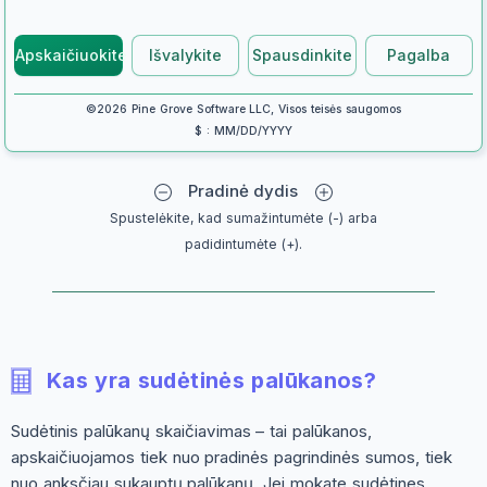
Apskaičiuokite
Išvalykite
Spausdinkite
Pagalba
©2026 Pine Grove Software LLC, Visos teisės saugomos
$ : MM/DD/YYYY
Pradinė dydis
Spustelėkite, kad sumažintumėte (-) arba
padidintumėte (+).
Kas yra sudėtinės palūkanos?
Sudėtinis palūkanų skaičiavimas – tai palūkanos,
apskaičiuojamos tiek nuo pradinės pagrindinės sumos, tiek
nuo anksčiau sukauptų palūkanų. Jei mokate sudėtines