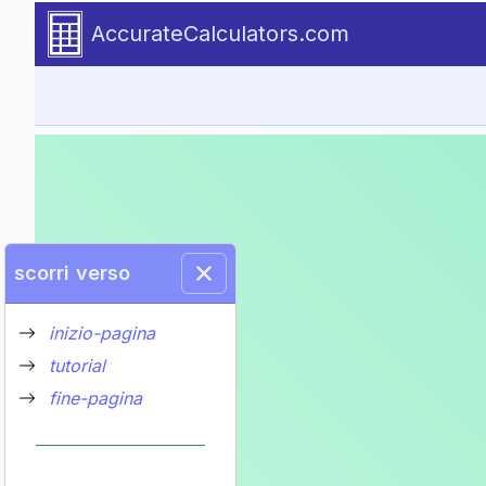
Go to tutorial content
AccurateCalculators.com
scorri verso
inizio-pagina
tutorial
fine-pagina