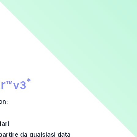
te Financial Calculator
*
r
™
v3
on:
lari
partire da qualsiasi data