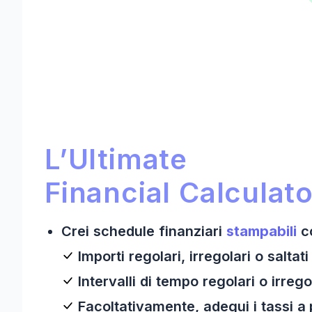
Sezione promozionale Ultima
Ultimate Financial Calculator:
L’Ultimate
Financial Calculato
Crei schedule finanziari
stampabili
c
Importi regolari, irregolari o saltati
Intervalli di tempo regolari o irrego
Facoltativamente, adegui i tassi a 